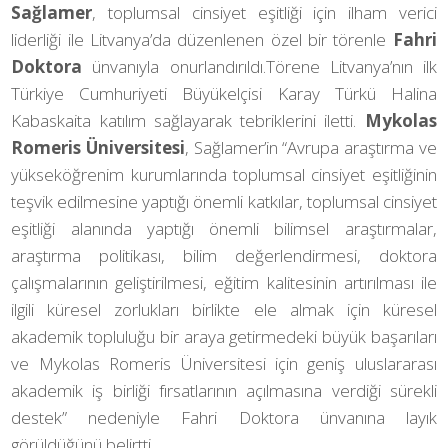
Sağlamer
, toplumsal cinsiyet eşitliği için ilham verici
liderliği ile Litvanya’da düzenlenen özel bir törenle
Fahri
Doktora
ünvanıyla onurlandırıldı.Törene Litvanya’nın ilk
Türkiye Cumhuriyeti Büyükelçisi Karay Türkü Halina
Kabaskaita katılım sağlayarak tebriklerini iletti.
Mykolas
Romeris Üniversitesi
, Sağlamer’in “Avrupa araştırma ve
yükseköğrenim kurumlarında toplumsal cinsiyet eşitliğinin
teşvik edilmesine yaptığı önemli katkılar, toplumsal cinsiyet
eşitliği alanında yaptığı önemli bilimsel araştırmalar,
araştırma politikası, bilim değerlendirmesi, doktora
çalışmalarının geliştirilmesi, eğitim kalitesinin artırılması ile
ilgili küresel zorlukları birlikte ele almak için küresel
akademik topluluğu bir araya getirmedeki büyük başarıları
ve Mykolas Romeris Üniversitesi için geniş uluslararası
akademik iş birliği fırsatlarının açılmasına verdiği sürekli
destek” nedeniyle Fahri Doktora ünvanına layık
görüldüğünü belirtti.