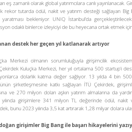
arı eş zamanlı olarak global yatırımcılara canlı yayınlanacak. Gi
’lik rekor tutarda ödül, nakit ve yatırım desteği sağlayan Big 
yaratması bekleniyor. UNIQ İstanbul’da gerçekleştirilecek et
vasyon odaklı binlerce izleyiciyi de bu heyecana ortak etmek içi
anan destek her geçen yıl katlanarak artıyor
çka Merkezi olmanın sorumluluğuyla girişimcilik ekosiste
kirdek Kuluçka Merkezi, her yıl ortalama 500 startup’ı des
yonlarca dolarlık katma değer sağlıyor. 13 yılda 4 bin 500 t
0’ünün şirketleşmesine katkı sağlayan İTÜ Çekirdek, girişiml
ına ve 270 milyon doları aşkın yatırım almalarına da yardı
ılında girişimlere 341 milyon TL değerinde ödül, nakit v
ek, bunu 2023 yılında 3,5 kat artırarak 1,28 milyar dolara ulaş
doğan girişimler Big Bang ile başarı hikayelerini yazı