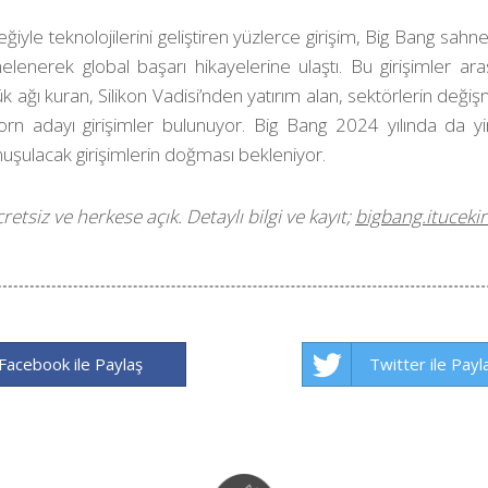
iyle teknolojilerini geliştiren yüzlerce girişim, Big Bang sahne
melenerek global başarı hikayelerine ulaştı. Bu girişimler ar
ük ağı kuran, Silikon Vadisi’nden yatırım alan, sektörlerin de
orn adayı girişimler bulunuyor. Big Bang 2024 yılında da yi
nuşulacak girişimlerin doğması bekleniyor.
cretsiz ve herkese açık. Detaylı bilgi ve kayıt;
bigbang.ituceki
Facebook ile Paylaş
Twitter ile Payl