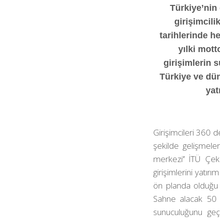
Türkiye’nin 
girişimcili
tarihlerinde h
yılki mott
girişimlerin 
Türkiye ve dün
yat
Girişimcileri 360 d
şekilde gelişmeler
merkezi’’ İTÜ Çek
girişimlerini yatır
ön planda olduğu
Sahne alacak 50 e
sunuculuğunu geç