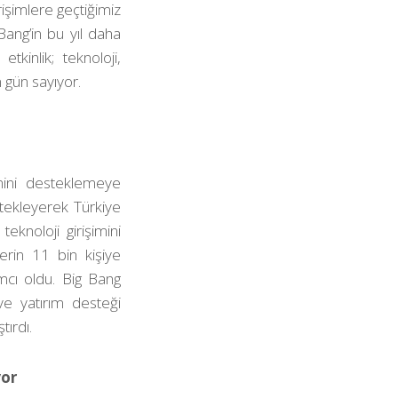
rişimlere geçtiğimiz
Bang’in bu yıl daha
kinlik; teknoloji,
n gün sayıyor.
mini desteklemeye
tekleyerek Türkiye
eknoloji girişimini
erin 11 bin kişiye
mcı oldu. Big Bang
e yatırım desteği
tırdı.
yor