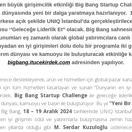
en büyük girişimcilik etkinliği Big Bang Startup Chal
k dünyasında yeni bir dalga yaratmaya hazırlanıyor. 
erkese açık şekilde UNIQ İstanbul’da gerçekleştirilece
osu ‘’Geleceğe Liderlik Et’’ olacak. Big Bang sahnes
sunumları eş zamanlı olarak global yatırımcılara canlı
yadan en iyi girişimleri dolu dolu bir programla iki 
ırım dünyası ve kamuoyu ile buluşturacak etkinliğe k
bigbang.itucekirdek.com
adresinden yapılıyor.
erece destekleyerek; ürün ve hizmetleri için global pazar kanalla
i için tüm hizmetleri tasarlayan ve sunan ‘’Dünyanın en iyi
irdek,
Big Bang Startup Challenge
ile geleceğe liderli
ım dünyası, kamuoyu ve basın ile buluşturuyor. Bu yıl
“Yeni Bi
 Big Bang,
18 – 19 Aralık 2024
tarihlerinde UNIQ İstanbul
n iyi girişimin ödül ve yatırımlarla buluşmasına zemin hazır
en yıllarda olduğu gibi
M. Serdar Kuzuloğlu
üstlenecek