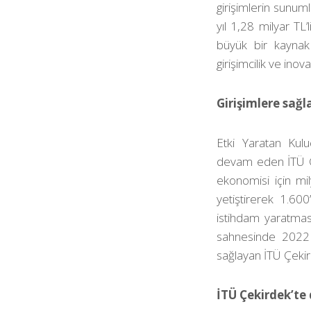
girişimlerin sunuml
yıl 1,28 milyar TL
büyük bir kaynak 
girişimcilik ve ino
Girişimlere sağl
Etki Yaratan Kulu
devam eden İTÜ Çe
ekonomisi için mil
yetiştirerek 1.60
istihdam yaratmas
sahnesinde 2022 y
sağlayan İTÜ Çekird
İTÜ Çekirdek’te 