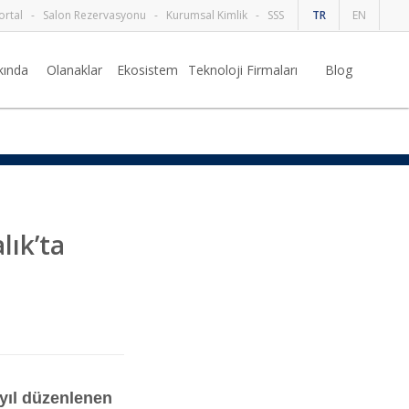
ortal
-
Salon Rezervasyonu
-
Kurumsal Kimlik
-
SSS
TR
EN
kında
Olanaklar
Ekosistem
Teknoloji Firmaları
Blog
lık’ta
 yıl düzenlenen