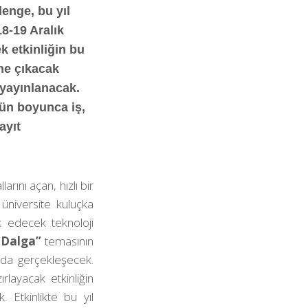
lenge, bu yıl
18-19 Aralık
k etkinliğin bu
ine çıkacak
 yayınlanacak.
gün boyunca iş,
ayıt
rını açan, hızlı bir
 üniversite kuluçka
k edecek teknoloji
r Dalga”
temasının
’da gerçekleşecek.
layacak etkinliğin
. Etkinlikte bu yıl