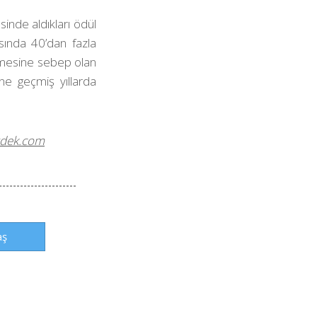
sinde aldıkları ödül
asında 40’dan fazla
ğişmesine sebep olan
ne geçmiş yıllarda
rdek.com
aş