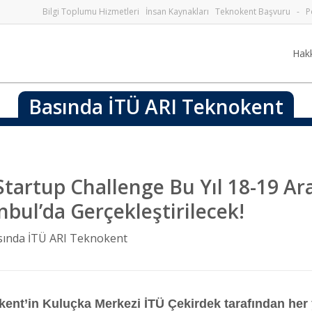
Bilgi Toplumu Hizmetleri
İnsan Kaynakları
Teknokent Başvuru
-
P
Hak
Basında İTÜ ARI Teknokent
tartup Challenge Bu Yıl 18-19 Ara
bul’da Gerçekleştirilecek!
sında İTÜ ARI Teknokent
ent’in Kuluçka Merkezi İTÜ Çekirdek tarafından her