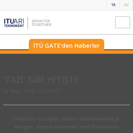
TR
EN
İTÜ GATE'den Haberler
'TAZİ' GİBİ YETİŞTİ!
31 Mayıs 2018 -
İTÜ GATE
Dünya'nın en büyük yatırım bankalarından JP
Morgan, ödeme sistemleri devi Visa onların