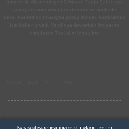
müşterisi. Akademisyen Zehra ve Tanju Çataltepe
yapay zekanın veri görüntüleme ve analizde
yeterince kullanılmadığını görüp ihtiyacı karşılamak
için kolları sıvadı. Ve dünya devlerinin ihtiyacını
karşılayan Tazi.ai ortaya çıktı.
HÜRRİYET GAZETESİ 24.05.2018
Facebook ile Paylaş
Bu web sitesi, deneyiminizi geliştirmek için çerezleri