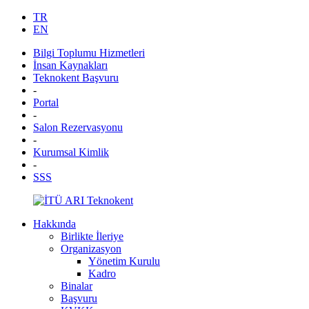
TR
EN
Bilgi Toplumu Hizmetleri
İnsan Kaynakları
Teknokent Başvuru
-
Portal
-
Salon Rezervasyonu
-
Kurumsal Kimlik
-
SSS
Hakkında
Birlikte İleriye
Organizasyon
Yönetim Kurulu
Kadro
Binalar
Başvuru