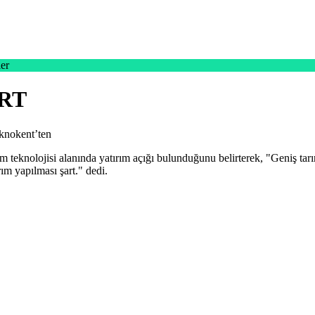
er
RT
eknokent’ten
nolojisi alanında yatırım açığı bulunduğunu belirterek, "Geniş tarım a
rım yapılması şart." dedi.