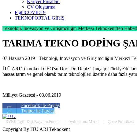
Kariyer Fırsatları
CV Oluşturma
FightCOVID19
TEKNOPORTAL GİRİŞ
Teknoloji, İnovasyon ve Girişimciliğin Merkezi Teknokent’ten Haberl
TARIMA TEKNO DOPİNG ŞA
07 Haziran 2019 -
Teknoloji, İnovasyon ve Girişimciliğin Merkezi T
İTÜ ARI Teknokent CEO'su Doç. Dr. Deniz Tunçalp, Türkiye'de tarım tek
hassas tarım ve genel olarak tarım teknolojileri üzerine daha fazla yatı
Milliyet Gazetesi - 03.06.2019
Facebook ile Paylaş
Twitter ile Paylaş
KVKK İlgili Kişi Başvuru Formu
|
Aydınlatma Metni
|
Çerez Politikası
Copyright By İTÜ ARI Teknokent