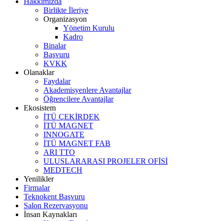
Hakkımızda
Birlikte İleriye
Organizasyon
Yönetim Kurulu
Kadro
Binalar
Başvuru
KVKK
Olanaklar
Faydalar
Akademisyenlere Avantajlar
Öğrencilere Avantajlar
Ekosistem
İTÜ ÇEKİRDEK
İTÜ MAGNET
INNOGATE
İTÜ MAGNET FAB
ARI TTO
ULUSLARARASI PROJELER OFİSİ
MEDTECH
Yenilikler
Firmalar
Teknokent Başvuru
Salon Rezervasyonu
İnsan Kaynakları