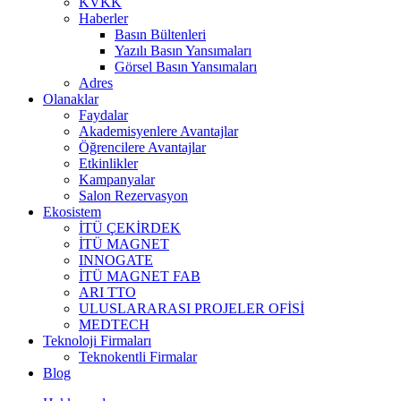
KVKK
Haberler
Basın Bültenleri
Yazılı Basın Yansımaları
Görsel Basın Yansımaları
Adres
Olanaklar
Faydalar
Akademisyenlere Avantajlar
Öğrencilere Avantajlar
Etkinlikler
Kampanyalar
Salon Rezervasyon
Ekosistem
İTÜ ÇEKİRDEK
İTÜ MAGNET
INNOGATE
İTÜ MAGNET FAB
ARI TTO
ULUSLARARASI PROJELER OFİSİ
MEDTECH
Teknoloji Firmaları
Teknokentli Firmalar
Blog