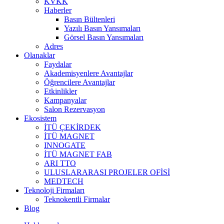
KVKK
Haberler
Basın Bültenleri
Yazılı Basın Yansımaları
Görsel Basın Yansımaları
Adres
Olanaklar
Faydalar
Akademisyenlere Avantajlar
Öğrencilere Avantajlar
Etkinlikler
Kampanyalar
Salon Rezervasyon
Ekosistem
İTÜ ÇEKİRDEK
İTÜ MAGNET
INNOGATE
İTÜ MAGNET FAB
ARI TTO
ULUSLARARASI PROJELER OFİSİ
MEDTECH
Teknoloji Firmaları
Teknokentli Firmalar
Blog