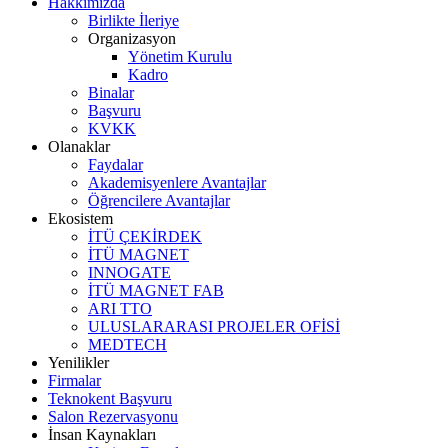
Hakkımızda
Birlikte İleriye
Organizasyon
Yönetim Kurulu
Kadro
Binalar
Başvuru
KVKK
Olanaklar
Faydalar
Akademisyenlere Avantajlar
Öğrencilere Avantajlar
Ekosistem
İTÜ ÇEKİRDEK
İTÜ MAGNET
INNOGATE
İTÜ MAGNET FAB
ARI TTO
ULUSLARARASI PROJELER OFİSİ
MEDTECH
Yenilikler
Firmalar
Teknokent Başvuru
Salon Rezervasyonu
İnsan Kaynakları