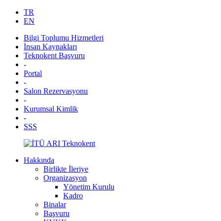
TR
EN
Bilgi Toplumu Hizmetleri
İnsan Kaynakları
Teknokent Başvuru
-
Portal
-
Salon Rezervasyonu
-
Kurumsal Kimlik
-
SSS
Hakkında
Birlikte İleriye
Organizasyon
Yönetim Kurulu
Kadro
Binalar
Başvuru