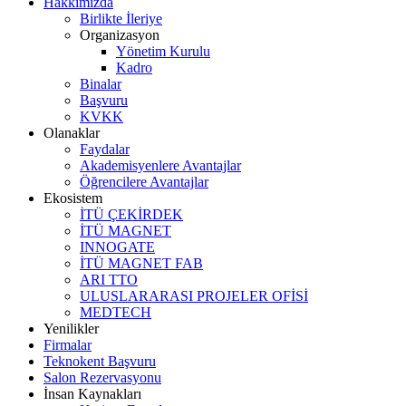
Hakkımızda
Birlikte İleriye
Organizasyon
Yönetim Kurulu
Kadro
Binalar
Başvuru
KVKK
Olanaklar
Faydalar
Akademisyenlere Avantajlar
Öğrencilere Avantajlar
Ekosistem
İTÜ ÇEKİRDEK
İTÜ MAGNET
INNOGATE
İTÜ MAGNET FAB
ARI TTO
ULUSLARARASI PROJELER OFİSİ
MEDTECH
Yenilikler
Firmalar
Teknokent Başvuru
Salon Rezervasyonu
İnsan Kaynakları