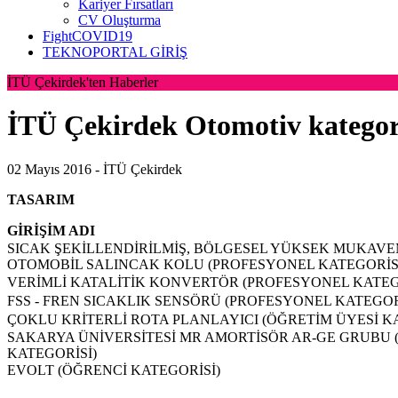
Kariyer Fırsatları
CV Oluşturma
FightCOVID19
TEKNOPORTAL GİRİŞ
İTÜ Çekirdek'ten Haberler
İTÜ Çekirdek Otomotiv kategoris
02 Mayıs 2016 -
İTÜ Çekirdek
TASARIM
GİRİŞİM ADI
SICAK ŞEKİLLENDİRİLMİŞ, BÖLGESEL YÜKSEK MUKAVEM
OTOMOBİL SALINCAK KOLU (PROFESYONEL KATEGORİS
VERİMLİ KATALİTİK KONVERTÖR (PROFESYONEL KATEG
FSS - FREN SICAKLIK SENSÖRÜ (PROFESYONEL KATEGOR
ÇOKLU KRİTERLİ ROTA PLANLAYICI (ÖĞRETİM ÜYESİ K
SAKARYA ÜNİVERSİTESİ MR AMORTİSÖR AR-GE GRUBU 
KATEGORİSİ)
EVOLT (ÖĞRENCİ KATEGORİSİ)