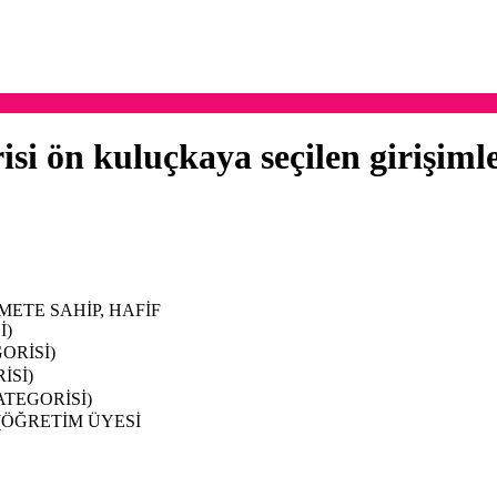
i ön kuluçkaya seçilen girişimler
ETE SAHİP, HAFİF
İ)
ORİSİ)
İSİ)
ATEGORİSİ)
(ÖĞRETİM ÜYESİ