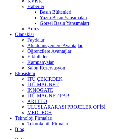
KVKK
Haberler
Basın Bültenleri
Yazılı Basın Yansımaları
Görsel Basın Yansımaları
Adres
Olanaklar
Faydalar
Akademisyenlere Avantajlar
Öğrencilere Avantajlar
Etkinlikler
Kampanyalar
Salon Rezervasyon
Ekosistem
İTÜ ÇEKİRDEK
İTÜ MAGNET
INNOGATE
İTÜ MAGNET FAB
ARI TTO
ULUSLARARASI PROJELER OFİSİ
MEDTECH
Teknoloji Firmaları
Teknokentli Firmalar
Blog