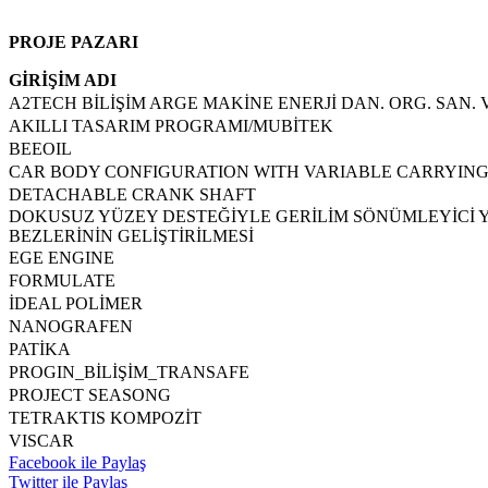
PROJE PAZARI
GİRİŞİM ADI
A2TECH BİLİŞİM ARGE MAKİNE ENERJİ DAN. ORG. SAN. VE
AKILLI TASARIM PROGRAMI/MUBİTEK
BEEOIL
CAR BODY CONFIGURATION WITH VARIABLE CARRYING
DETACHABLE CRANK SHAFT
DOKUSUZ YÜZEY DESTEĞİYLE GERİLİM SÖNÜMLEYİCİ Y
BEZLERİNİN GELİŞTİRİLMESİ
EGE ENGINE
FORMULATE
İDEAL POLİMER
NANOGRAFEN
PATİKA
PROGIN_BİLİŞİM_TRANSAFE
PROJECT SEASONG
TETRAKTIS KOMPOZİT
VISCAR
Facebook ile Paylaş
Twitter ile Paylaş