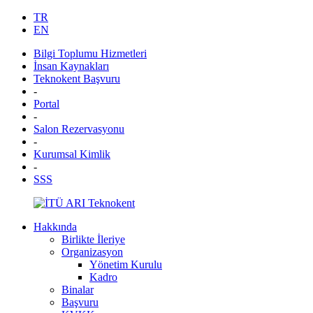
TR
EN
Bilgi Toplumu Hizmetleri
İnsan Kaynakları
Teknokent Başvuru
-
Portal
-
Salon Rezervasyonu
-
Kurumsal Kimlik
-
SSS
Hakkında
Birlikte İleriye
Organizasyon
Yönetim Kurulu
Kadro
Binalar
Başvuru