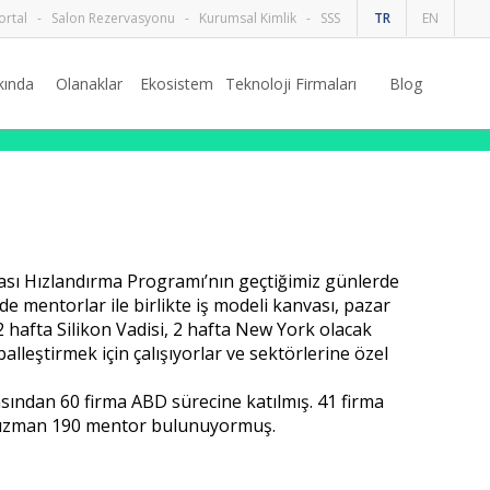
ortal
-
Salon Rezervasyonu
-
Kurumsal Kimlik
-
SSS
TR
EN
kında
Olanaklar
Ekosistem
Teknoloji Firmaları
Blog
rası Hızlandırma Programı’nın geçtiğimiz günlerde
e mentorlar ile birlikte iş modeli kanvası, pazar
2 hafta Silikon Vadisi, 2 hafta New York olacak
lleştirmek için çalışıyorlar ve sektörlerine özel
sından 60 firma ABD sürecine katılmış. 41 firma
da uzman 190 mentor bulunuyormuş.