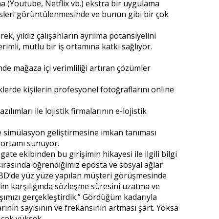
 (Youtube, Netflix vb.) ekstra bir uygulama
visleri görüntülenmesinde ve bunun gibi bir çok
k, yıldız çalışanların ayrılma potansiyelini
imli, mutlu bir iş ortamına katkı sağlıyor.
nde mağaza içi verimliliği artıran çözümler
lerde kişilerin profesyonel fotoğraflarını online
ımları ile lojistik firmalarının e-lojistik
ile simülasyon geliştirmesine imkan tanıması
e ortamı sunuyor.
te ekibinden bu girişimin hikayesi ile ilgili bilgi
 sırasında öğrendiğimiz eposta ve sosyal ağlar
. ABD’de yüz yüze yapılan müşteri görüşmesinde
irim karşılığında sözleşme süresini uzatma ve
şımızı gerçekleştirdik.” Gördüğüm kadarıyla
rının sayısının ve frekansının artması şart. Yoksa
z çok yüksek.