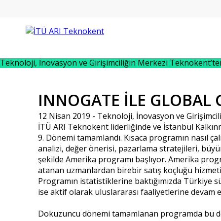
Teknoloji, İnovasyon ve Girişimciliğin Merkezi Teknokent’t
INNOGATE İLE GLOBAL 
12 Nisan 2019 -
Teknoloji, İnovasyon ve Girişimci
İTÜ ARI Teknokent liderliğinde ve İstanbul Kalkı
9. Dönemi tamamlandı. Kısaca programın nasıl çalış
analizi, değer önerisi, pazarlama stratejileri, bü
şekilde Amerika programı başlıyor. Amerika program
atanan uzmanlardan birebir satış koçluğu hizmeti 
Programın istatistiklerine baktığımızda Türkiye s
ise aktif olarak uluslararası faaliyetlerine dev
Dokuzuncu dönemi tamamlanan programda bu dönem