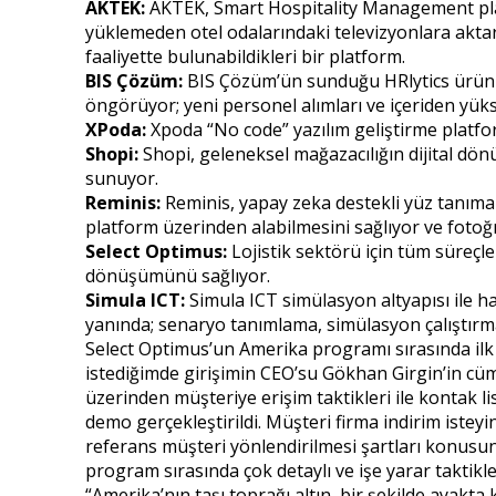
AKTEK:
AKTEK, Smart Hospitality Management platf
yüklemeden otel odalarındaki televizyonlara aktara
faaliyette bulunabildikleri bir platform.
BIS Çözüm:
BIS Çözüm’ün sunduğu HRlytics ürünü y
öngörüyor; yeni personel alımları ve içeriden yüks
XPoda:
Xpoda “No code” yazılım geliştirme platf
Shopi:
Shopi, geleneksel mağazacılığın dijital dönü
sunuyor.
Reminis:
Reminis, yapay zeka destekli yüz tanıma t
platform üzerinden alabilmesini sağlıyor ve fotoğra
Select Optimus:
Lojistik sektörü için tüm süreçler
dönüşümünü sağlıyor.
Simula ICT:
Simula ICT simülasyon altyapısı ile h
yanında; senaryo tanımlama, simülasyon çalıştırma
Select Optimus’un Amerika programı sırasında ilk sa
istediğimde girişimin CEO’su Gökhan Girgin’in cüml
üzerinden müşteriye erişim taktikleri ile kontak 
demo gerçekleştirildi. Müşteri firma indirim istey
referans müşteri yönlendirilmesi şartları konusun
program sırasında çok detaylı ve işe yarar taktikl
“Amerika’nın taşı toprağı altın, bir şekilde ayakta 