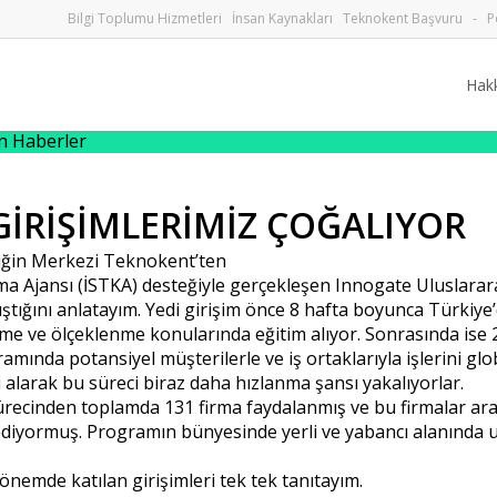
Bilgi Toplumu Hizmetleri
İnsan Kaynakları
Teknokent Başvuru
-
P
Hak
en Haberler
GİRİŞİMLERİMİZ ÇOĞALIYOR
liğin Merkezi Teknokent’ten
nma Ajansı (İSTKA) desteğiyle gerçekleşen Innogate Uluslara
tığını anlatayım. Yedi girişim önce 8 hafta boyunca Türkiye’d
yüme ve ölçeklenme konularında eğitim alıyor. Sonrasında ise 
ında potansiyel müşterilerle ve iş ortaklarıyla işlerini globa
alarak bu süreci biraz daha hızlanma şansı yakalıyorlar.
ürecinden toplamda 131 firma faydalanmış ve bu firmalar ara
am ediyormuş. Programın bünyesinde yerli ve yabancı alanın
de katılan girişimleri tek tek tanıtayım.