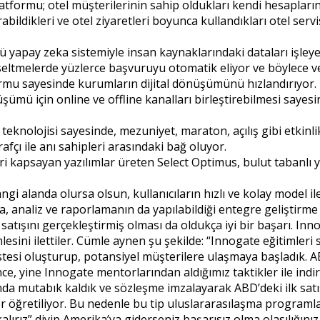
ormu; otel müşterilerinin sahip oldukları kendi hesaplarına
bildikleri ve otel ziyaretleri boyunca kullandıkları otel ser
apay zeka sistemiyle insan kaynaklarındaki dataları işleyere
eltmelerde yüzlerce başvuruyu otomatik eliyor ve böylece ver
ormu sayesinde kurumların dijital dönüşümünü hızlandırıyor.
şümü için online ve offline kanalları birleştirebilmesi sayesi
eknolojisi sayesinde, mezuniyet, maraton, açılış gibi etkinlik
fçı ile anı sahipleri arasındaki bağ oluyor.
i kapsayan yazılımlar üreten Select Optimus, bulut tabanlı yazıl
angi alanda olursa olsun, kullanıcıların hızlı ve kolay model 
, analiz ve raporlamanın da yapılabildiği entegre geliştirm
tışını gerçekleştirmiş olması da oldukça iyi bir başarı. Innoga
esini ilettiler. Cümle aynen şu şekilde: “Innogate eğitimleri
listesi oluşturup, potansiyel müşterilere ulaşmaya başladık
ince, yine Innogate mentorlarından aldığımız taktikler ile ind
da mutabık kaldık ve sözleşme imzalayarak ABD’deki ilk satı
er öğretiliyor. Bu nedenle bu tip uluslararasılaşma programla
kalırız” diyip Amerika’ya giderseniz başarısız olma olasılığını