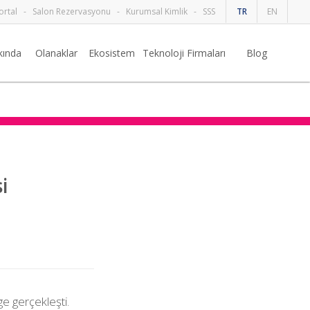
ortal
-
Salon Rezervasyonu
-
Kurumsal Kimlik
-
SSS
TR
EN
kında
Olanaklar
Ekosistem
Teknoloji Firmaları
Blog
i
e gerçekleşti.