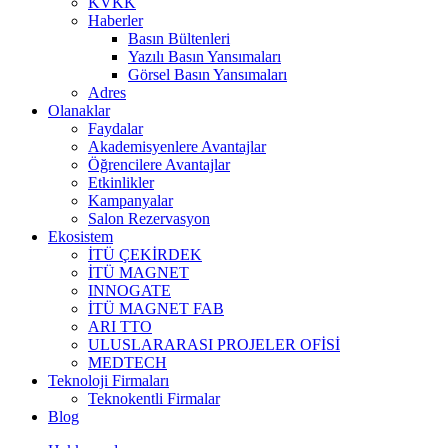
KVKK
Haberler
Basın Bültenleri
Yazılı Basın Yansımaları
Görsel Basın Yansımaları
Adres
Olanaklar
Faydalar
Akademisyenlere Avantajlar
Öğrencilere Avantajlar
Etkinlikler
Kampanyalar
Salon Rezervasyon
Ekosistem
İTÜ ÇEKİRDEK
İTÜ MAGNET
INNOGATE
İTÜ MAGNET FAB
ARI TTO
ULUSLARARASI PROJELER OFİSİ
MEDTECH
Teknoloji Firmaları
Teknokentli Firmalar
Blog