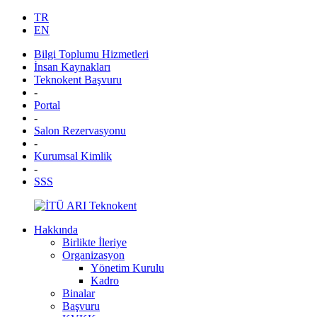
TR
EN
Bilgi Toplumu Hizmetleri
İnsan Kaynakları
Teknokent Başvuru
-
Portal
-
Salon Rezervasyonu
-
Kurumsal Kimlik
-
SSS
Hakkında
Birlikte İleriye
Organizasyon
Yönetim Kurulu
Kadro
Binalar
Başvuru