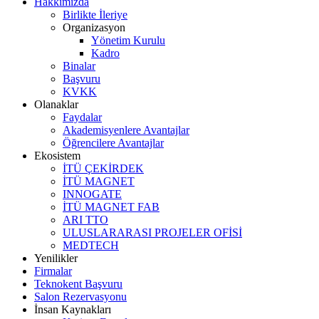
Hakkımızda
Birlikte İleriye
Organizasyon
Yönetim Kurulu
Kadro
Binalar
Başvuru
KVKK
Olanaklar
Faydalar
Akademisyenlere Avantajlar
Öğrencilere Avantajlar
Ekosistem
İTÜ ÇEKİRDEK
İTÜ MAGNET
INNOGATE
İTÜ MAGNET FAB
ARI TTO
ULUSLARARASI PROJELER OFİSİ
MEDTECH
Yenilikler
Firmalar
Teknokent Başvuru
Salon Rezervasyonu
İnsan Kaynakları