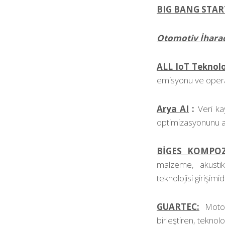
BIG BANG STAR
Otomotiv İharaca
ALL IoT Teknolo
emisyonu ve operasy
Arya AI
:
Veri ka
optimizasyonunu a
BİGES KOMPOZ
malzeme, akusti
teknolojisi girişimidi
GUARTEC:
Motos
birleştiren, teknol