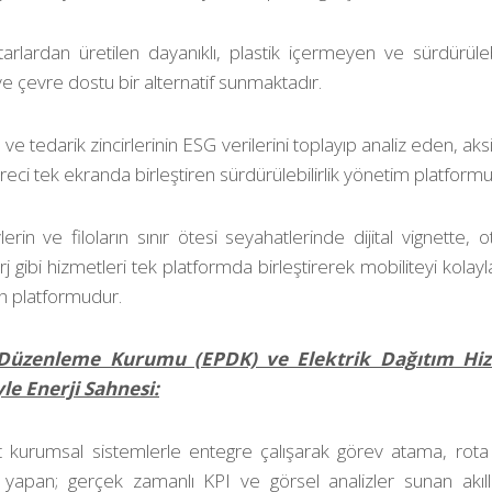
arlardan üretilen dayanıklı, plastik içermeyen ve sürdürüleb
 çevre dostu bir alternatif sunmaktadır.
n ve tedarik zincirlerinin ESG verilerini toplayıp analiz eden, ak
eci tek ekranda birleştiren sürdürülebilirlik yönetim platform
lerin ve filoların sınır ötesi seyahatlerinde dijital vignette, 
rj gibi hizmetleri tek platformda birleştirerek mobiliteyi kolayla
ch platformudur.
ı Düzenleme Kurumu (EPDK) ve Elektrik Dağıtım Hiz
yle Enerji Sahnesi:
 kurumsal sistemlerle entegre çalışarak görev atama, rot
yapan; gerçek zamanlı KPI ve görsel analizler sunan akıll