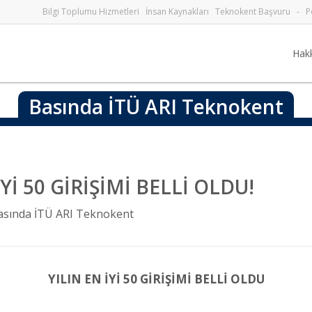
Bilgi Toplumu Hizmetleri
İnsan Kaynakları
Teknokent Başvuru
-
P
Hak
Basında İTÜ ARI Teknokent
İYİ 50 GİRİŞİMİ BELLİ OLDU!
asında İTÜ ARI Teknokent
YILIN EN İYİ 50 GİRİŞİMİ BELLİ OLDU