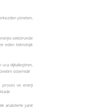
k merkezden yöneten,
enerjisi sektöründe
ize eden teknolojik
ca dijitalleştiren,
önetim sistemidir.
s, proses ve enerji
ktadır.
ık analizlerle yanıt