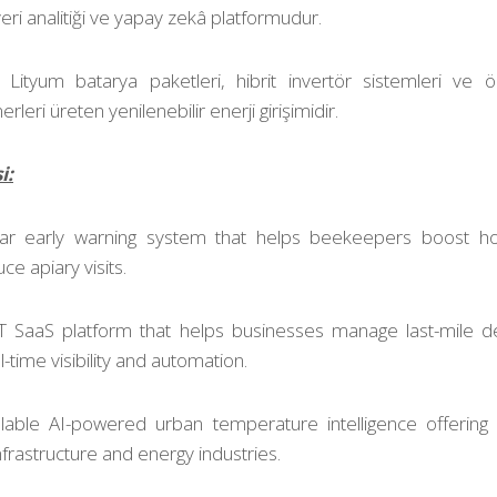
 veri analitiği ve yapay zekâ platformudur.
:
Lityum batarya paketleri, hibrit invertör sistemleri ve öl
eri üreten yenilenebilir enerji girişimidir.
i:
ar early warning system that helps beekeepers boost hon
e apiary visits.
T SaaS platform that helps businesses manage last-mile del
-time visibility and automation.
lable AI-powered urban temperature intelligence offering
 infrastructure and energy industries.