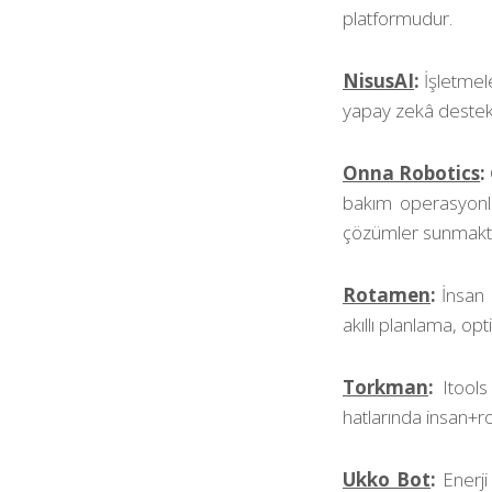
platformudur.
NisusAI
:
İşletmel
yapay zekâ destekl
Onna Robotics
:
bakım operasyonlar
çözümler sunmakta
Rotamen
:
İnsan 
akıllı planlama, o
Torkman
:
Itools
hatlarında insan+ro
Ukko Bot
:
Enerji