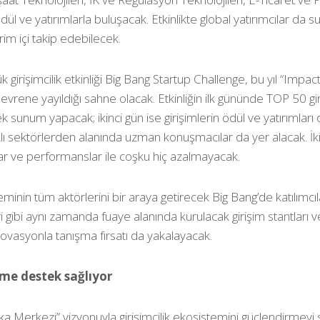
dül ve yatırımlarla buluşacak. Etkinlikte global yatırımcılar da 
im içi takip edebilecek.
k girişimcilik etkinliği Big Bang Startup Challenge, bu yıl “Impa
in evrene yayıldığı sahne olacak. Etkinliğin ilk gününde TOP 50 gi
 sunum yapacak; ikinci gün ise girişimlerin ödül ve yatırımları
arklı sektörlerden alanında uzman konuşmacılar da yer alacak. İ
vlar ve performanslar ile coşku hiç azalmayacak.
teminin tüm aktörlerini bir araya getirecek Big Bang’de katılımcı
ri gibi aynı zamanda fuaye alanında kurulacak girişim stantları
inovasyonla tanışma fırsatı da yakalayacak.
şime destek sağlıyor
ka Merkezi” vizyonuyla girişimcilik ekosistemini güçlendirmeyi