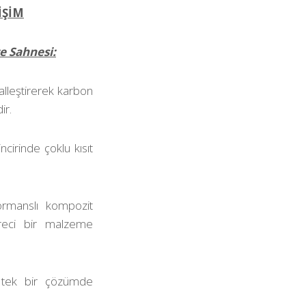
İŞİM
e Sahnesi:
talleştirerek karbon
ir.
cirinde çoklu kısıt
formanslı kompozit
reci bir malzeme
ini tek bir çözümde