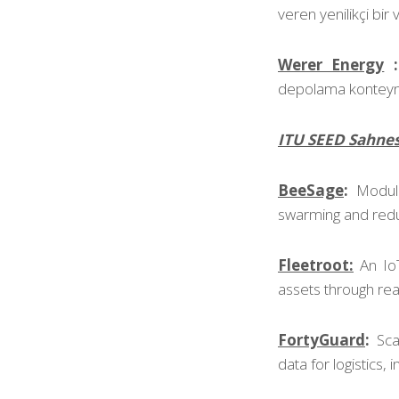
veren yenilikçi bir
Werer Energy
depolama konteynerl
ITU SEED Sahnes
BeeSage
:
Modul
swarming and reduc
Fleetroot:
An Io
assets through real
FortyGuard
:
Sca
data for logistics,