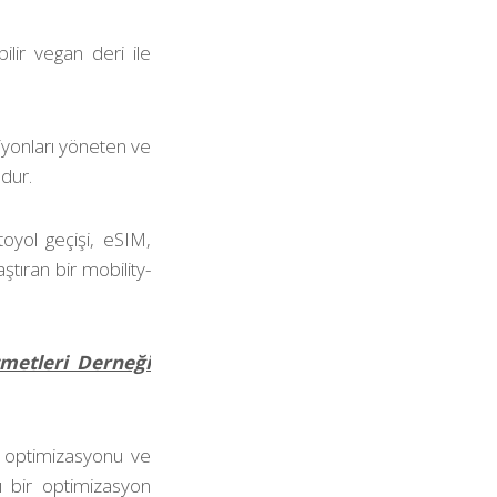
ilir vegan deri ile
siyonları yöneten ve
udur.
otoyol geçişi, eSIM,
ştıran bir mobility-
metleri Derneği
a optimizasyonu ve
ı bir optimizasyon