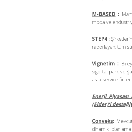
M-BASED
:
Mant
moda ve endüstriye
STEP4
:
Şirketleri
raporlayan; tüm sür
Vignetim
:
Birey
sigorta, park ve şa
as-a-service finte
Enerji Piyasas
(Elder)’i desteği
Conveks
:
Mevcut
dinamik planlama 