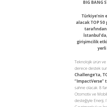
BIG BANG S
Türkiye’nin 
alacak TOP 50 g
tarafından 
İstanbul’da
girişimcilik et
yerli
Teknolojik ürün ve
derece destek suna
Challenge’ta, TO
“ImpactVerse” t
sahne olacak. 8 fark
Otomotiv ve Mobili
desteğiyle Enerji,
Gayrimenkul ve İnşa