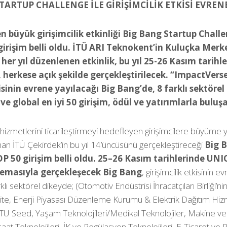
TARTUP CHALLENGE İLE GİRİŞİMCİLİK ETKİSİ EVREN
en büyük girişimcilik etkinliği Big Bang Startup Chall
irişim belli oldu. İTÜ ARI Teknokent’in Kuluçka Merk
her yıl düzenlenen etkinlik, bu yıl 25-26 Kasım tarih
, herkese açık şekilde gerçekleştirilecek. “ImpactVers
kisinin evrene yayılacağı Big Bang’de, 8 farklı sektörel
 ve global en iyi 50 girişim, ödül ve yatırımlarla bulu
 hizmetlerini ticarileştirmeyi hedefleyen girişimcilere büyüme 
n İTÜ Çekirdek’in bu yıl 14’üncüsünü gerçekleştireceği
Big 
P 50 girişim belli oldu. 25–26 Kasım tarihlerinde UNI
emasıyla gerçekleşecek Big Bang
, girişimcilik etkisinin e
lı sektörel dikeyde; (Otomotiv Endüstrisi İhracatçıları Birliği’ni
te, Enerji Piyasası Düzenleme Kurumu & Elektrik Dağıtım Hizm
 ITU Seed, Yaşam Teknolojileri/Medikal Teknolojiler, Makine v
at Teknolojileri, İK ve Regülasyon Teknolojileri, E-Ticaret ve