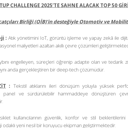
TUP CHALLENGE 2025’TE SAHNE ALACAK TOP 50 GİR
tçıları Birliği (OİB)’in desteğiyle Otomotiv ve Mobilit
ji
:
Atık yönetimini IoT, görüntü işleme ve yapay zekâ ile diji
onel maliyetleri azaltan akıllı çevre çözümleri geliştirmekted
ybını engelleyen, süreçleri öğrenip adapte olan ve tedarik zin
ynı anda gerçekleştiren bir deep-tech çözümüdür.
İT
:
Tekstil atıklarını ileri dönüşüm yoluyla yüksek per
k panel ve sürdürülebilir hammaddeye dönüştüren çev
r.
iklet kullanıcılarının güvenlik, konfor ve stil beklentiler
oji odaklı yeni nesil bir koruyucu ekipman geliştirmektedir.