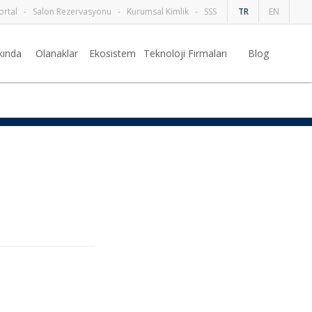
ortal
-
Salon Rezervasyonu
-
Kurumsal Kimlik
-
SSS
TR
EN
kında
Olanaklar
Ekosistem
Teknoloji Firmaları
Blog