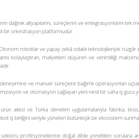
erin dağınık altyapılarını, süreçlerini ve entegrasyonlarını te
i bir orkestrasyon platformudur.
Otonom robotlar ve yapay zekâ odaklı teknolojileriyle rüzgâr 
ını kolaylaştıran, maliyetleri düşüren ve verimliliği maksim
dır.
deneyimine ve manuel süreçlere bağımlı operasyonları uçtan u
ptimizasyon ve otomasyon sağlayan yeni nesil bir saha iş gücü y
 ürün ailesi ve Torka denetim uygulamalarıyla fabrika, tesi
bot iş birliğini veriyle yöneten bütünleşik bir ekosistem sunma
 sektörü profesyonellerine doğal dilde yöneltilen sorulara anl