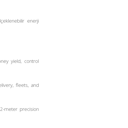
çeklenebilir enerji
ey yield, control
ivery, fleets, and
 2-meter precision