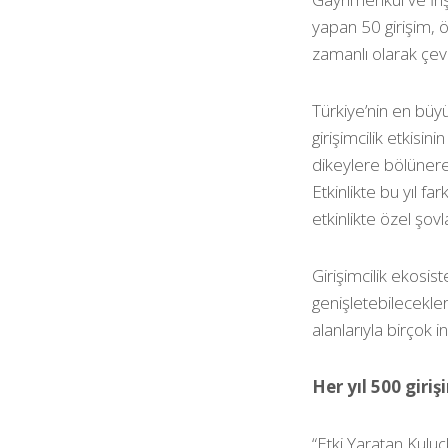
yapan 50 girişim, ö
zamanlı olarak çevr
Türkiye’nin en büyü
girişimcilik etkisin
dikeylere bölünerek
Etkinlikte bu yıl f
etkinlikte özel şo
Girişimcilik ekosis
genişletebilecekle
alanlarıyla birçok 
Her yıl 500 giri
“Etki Yaratan Kuluç