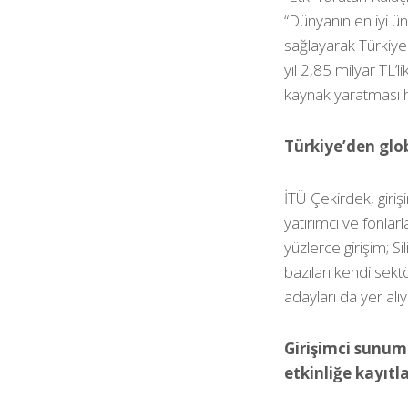
“Dünyanın en iyi ü
sağlayarak Türkiye
yıl 2,85 milyar TL’
kaynak yaratması 
Türkiye’den glo
İTÜ Çekirdek, giri
yatırımcı ve fonla
yüzlerce girişim; Si
bazıları kendi sekt
adayları da yer alıy
Girişimci sunuml
etkinliğe kayıtl