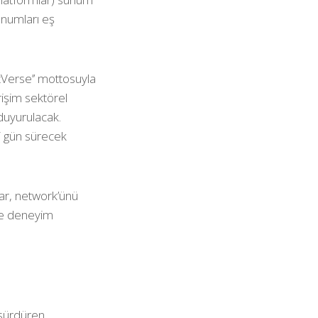
sunumları eş
ctVerse’’ mottosuyla
rişim sektörel
 duyurulacak.
ki gün sürecek
lar, network’ünü
 ve deneyim
 sürdüren,