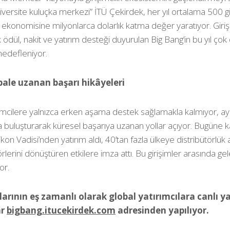
niversite kuluçka merkezi” İTÜ Çekirdek, her yıl ortalama 500 
 ekonomisine milyonlarca dolarlık katma değer yaratıyor. Giriş
lik ödül, nakit ve yatırım desteği duyurulan Big Bang’in bu yıl ço
hedefleniyor.
bale uzanan başarı hikâyeleri
şimcilere yalnızca erken aşama destek sağlamakla kalmıyor, a
rla buluşturarak küresel başarıya uzanan yollar açıyor. Bugüne
likon Vadisi’nden yatırım aldı, 40’tan fazla ülkeye distribütörlük
örlerini dönüştüren etkilere imza attı. Bu girişimler arasında ge
or.
arının eş zamanlı olarak global yatırımcılara canlı y
ar
bigbang.itucekirdek.com
adresinden yapılıyor.