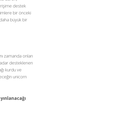
girişime destek
imlere bir önceki
k daha büyük bir
ynı zamanda onları
 kadar desteklenen
 ağı kurdu ve
leceğin unicorn
ayınlanacağı