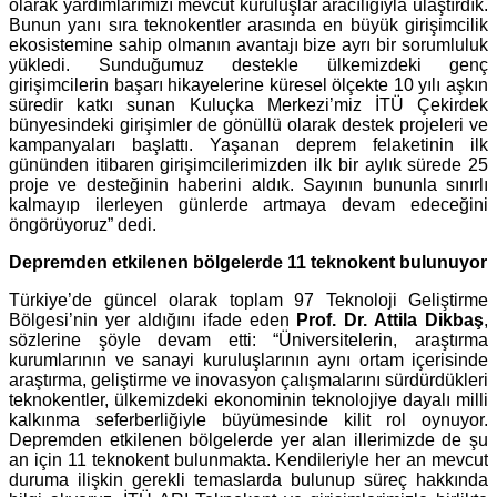
olarak yardımlarımızı mevcut kuruluşlar aracılığıyla ulaştırdık.
Bunun yanı sıra teknokentler arasında en büyük girişimcilik
ekosistemine sahip olmanın avantajı bize ayrı bir sorumluluk
yükledi. Sunduğumuz destekle ülkemizdeki genç
girişimcilerin başarı hikayelerine küresel ölçekte 10 yılı aşkın
süredir katkı sunan Kuluçka Merkezi’miz İTÜ Çekirdek
bünyesindeki girişimler de gönüllü olarak destek projeleri ve
kampanyaları başlattı. Yaşanan deprem felaketinin ilk
gününden itibaren girişimcilerimizden ilk bir aylık sürede 25
proje ve desteğinin haberini aldık. Sayının bununla sınırlı
kalmayıp ilerleyen günlerde artmaya devam edeceğini
öngörüyoruz” dedi.
Depremden etkilenen bölgelerde 11 teknokent bulunuyor
Türkiye’de güncel olarak toplam 97 Teknoloji Geliştirme
Bölgesi’nin yer aldığını ifade eden
Prof. Dr. Attila Dikbaş
,
sözlerine şöyle devam etti: “Üniversitelerin, araştırma
kurumlarının ve sanayi kuruluşlarının aynı ortam içerisinde
araştırma, geliştirme ve inovasyon çalışmalarını sürdürdükleri
teknokentler, ülkemizdeki ekonominin teknolojiye dayalı milli
kalkınma seferberliğiyle büyümesinde kilit rol oynuyor.
Depremden etkilenen bölgelerde yer alan illerimizde de şu
an için 11 teknokent bulunmakta. Kendileriyle her an mevcut
duruma ilişkin gerekli temaslarda bulunup süreç hakkında