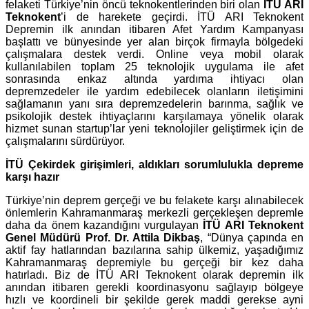
felaketi Türkiye’nin öncü teknokentlerinden biri olan
İTÜ ARI
Teknokent
’i de harekete geçirdi. İTÜ ARI Teknokent
Depremin ilk anından itibaren Afet Yardım Kampanyası
başlattı ve bünyesinde yer alan birçok firmayla bölgedeki
çalışmalara destek verdi. Online veya mobil olarak
kullanılabilen toplam 25 teknolojik uygulama ile afet
sonrasında enkaz altında yardıma ihtiyacı olan
depremzedeler ile yardım edebilecek olanların iletişimini
sağlamanın yanı sıra depremzedelerin barınma, sağlık ve
psikolojik destek ihtiyaçlarını karşılamaya yönelik olarak
hizmet sunan startup’lar yeni teknolojiler geliştirmek için de
çalışmalarını sürdürüyor.
İTÜ Çekirdek girişimleri, aldıkları sorumlulukla depreme
karşı hazır
Türkiye’nin deprem gerçeği ve bu felakete karşı alınabilecek
önlemlerin Kahramanmaraş merkezli gerçekleşen depremle
daha da önem kazandığını vurgulayan
İTÜ ARI Teknokent
Genel Müdürü Prof. Dr. Attila Dikbaş
, “Dünya çapında en
aktif fay hatlarından bazılarına sahip ülkemiz, yaşadığımız
Kahramanmaraş depremiyle bu gerçeği bir kez daha
hatırladı. Biz de İTÜ ARI Teknokent olarak depremin ilk
anından itibaren gerekli koordinasyonu sağlayıp bölgeye
hızlı ve koordineli bir şekilde gerek maddi gerekse ayni