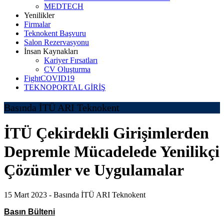
MEDTECH
Yenilikler
Firmalar
Teknokent Başvuru
Salon Rezervasyonu
İnsan Kaynakları
Kariyer Fırsatları
CV Oluşturma
FightCOVID19
TEKNOPORTAL GİRİŞ
Basında İTÜ ARI Teknokent
İTÜ Çekirdekli Girişimlerden
Depremle Mücadelede Yenilikçi
Çözümler ve Uygulamalar
15 Mart 2023 -
Basında İTÜ ARI Teknokent
Basın Bülteni