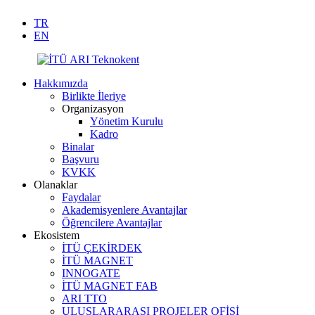
TR
EN
Hakkımızda
Birlikte İleriye
Organizasyon
Yönetim Kurulu
Kadro
Binalar
Başvuru
KVKK
Olanaklar
Faydalar
Akademisyenlere Avantajlar
Öğrencilere Avantajlar
Ekosistem
İTÜ ÇEKİRDEK
İTÜ MAGNET
INNOGATE
İTÜ MAGNET FAB
ARI TTO
ULUSLARARASI PROJELER OFİSİ