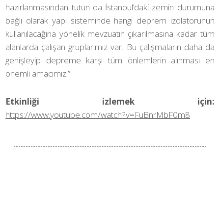
hazırlanmasından tutun da İstanbul’daki zemin durumuna
bağlı olarak yapı sisteminde hangi deprem izolatörünün
kullanılacağına yönelik mevzuatın çıkarılmasına kadar tüm
alanlarda çalışan gruplarımız var. Bu çalışmaların daha da
genişleyip depreme karşı tüm önlemlerin alınması en
önemli amacımız.”
Etkinliği izlemek için:
https://www.youtube.com/watch?v=FuBnrMbF0m8
Facebook ile Paylaş
Twitter ile Paylaş