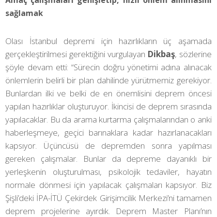
Amaç çalışmaları genişletip, hızlı önlem alınmasını
sağlamak
Olası İstanbul depremi için hazırlıkların üç aşamada
gerçekleştirilmesi gerektiğini vurgulayan
Dikbaş
, sözlerine
şöyle devam etti: “Sürecin doğru yönetimi adına alınacak
önlemlerin belirli bir plan dahilinde yürütmemiz gerekiyor.
Bunlardan ilki ve belki de en önemlisini deprem öncesi
yapılan hazırlıklar oluşturuyor. İkincisi de deprem sırasında
yapılacaklar. Bu da arama kurtarma çalışmalarından o anki
haberleşmeye, geçici barınaklara kadar hazırlanacakları
kapsıyor. Üçüncüsü de depremden sonra yapılması
gereken çalışmalar. Bunlar da depreme dayanıklı bir
yerleşkenin oluşturulması, psikolojik tedaviler, hayatın
normale dönmesi için yapılacak çalışmaları kapsıyor. Biz
Şişli’deki İPA-İTÜ Çekirdek Girişimcilik Merkezi’ni tamamen
deprem projelerine ayırdık. Deprem Master Planı’nın