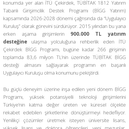
konumda yer alan İTÜ Çekirdek, TÜBİTAK 1812 Yatırım
Tabanlı Girişimcilik Destek Programı (BİGG Yatırım)
kapsamında 2026-2028 dönemi çağrısında da “Uygulayıcı
Kuruluş” olarak görevini sürdürüyor. 2015 yılından bu yana
erken aşama girişimlerin
900.000 TL yatırım
desteğine
ulaşma yolculuğuna rehberlik eden İTÜ
Çekirdek BİGG Programı, bugüne kadar 266 girişimin
toplamda 83,6 milyon TL’nin üzerinde TÜBİTAK BİGG
desteği almasını sağlayarak programın en başarılı
Uygulayıcı Kuruluşu olma konumunu pekiştirdi.
Bu güçlü deneyim üzerine inşa edilen yeni dönem BİGG
Programı, yüksek potansiyelli teknoloji girişimlerini
Türkiye’nin katma değer üreten ve küresel ölçekte
rekabet edebilen şirketlerine dönüştürmeyi hedefliyor.
Yenilikçi çözümler üretmek isteyen üniversite lisans,
yüksek lisans ve doktora öğrencileri, yeni mezunlar,