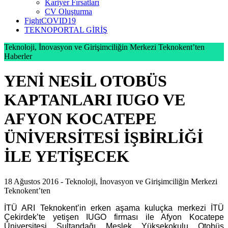
Kariyer Fırsatları
CV Oluşturma
FightCOVID19
TEKNOPORTAL GİRİŞ
Teknoloji, İnovasyon ve Girişimciliğin Merkezi Teknokent’ten
Haberler
YENİ NESİL OTOBÜS
KAPTANLARI IUGO VE
AFYON KOCATEPE
ÜNİVERSİTESİ İŞBİRLİĞİ
İLE YETİŞECEK
18 Ağustos 2016 -
Teknoloji, İnovasyon ve Girişimciliğin Merkezi
Teknokent’ten
İTÜ ARI Teknokent’in erken aşama kuluçka merkezi İTÜ
Çekirdek’te yetişen IUGO firması ile Afyon Kocatepe
Üniversitesi Sultandağı Meslek Yüksekokulu Otobüs