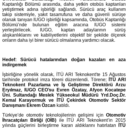
Kaptanlığı Bölümü arasında, daha yetkin otobüs kaptanları
yetiştirmek adına işbirliği sağlandı. Sürücü araç kullanım
takip sistemiyle, yakıt tasarrufuna ve daha güvenli sürüşe
olanak tanıyan IUGO işbirliği kapsamında, Otobüs Kaptanlığı
Bölümü’nde bulunan eğitim aracına IUGO sistemi
yerleştirilecek. IUGO, kaptan adaylarının sürüş
alışkanlıklarını ve kabiliyetlerini objektif bir şekilde ölçerek
onların daha iyi birer sürücü olmalarına yardımcı olacak.
Hedef: Sürücü hatalarından doğan kazaları en aza
indirgemek
İşbirliğine yönelik olarak, İTÜ ARI Teknokent'te 15 Ağustos
tarihinde protokol imza töreni düzenlendi. Törene;
İTÜ ARI
Teknokent Pazarlama ve İş Geliştirme Direktörü Arzu
Eryılmaz, IUGO CEO’su Evren Özatay, Afyon Kocatepe
Üni. Sultandağı Meslek Yükseokul Müdürü Yrd.Doç.Dr.
Kemal Karayormuk ve İTÜ Çekirdek Otomotiv Sektör
Danışmanı Ekrem Özcan
katıldı.
Türkiye’de otomotiv teknolojilerinin gelişimi için
Otomotiv
İhracatçıları Birliği (OİB)
ile İTÜ ARI Teknokent’in 2015
yılında güçlerini birleştirme kararı aldıklarını hatırlatan
İTÜ