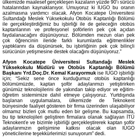
ülkemizde maalesef gerçekleşen kazaların yüzde 90’ı sürücü
hatalarından kaynaklanıyor. Umuyoruz ki IUGO bu oranın
azalmasına yardımcı olacak. Afyon Kocatepe Üniversitesi
Sultandağı Meslek Yüksekokulu Otobüs Kaptanlığı Bölümü
ile gerçekleştirdiğimiz bu işbirliği ile de geleceğin otobüs
kaptanlarının ve profesyonel şoförlerin pek çok açıdan
faydalanacağını düşünüyoruz. Bölümden mezun olan pek
çok öğrencinin ileride farklı kurumlarda eğitmenlikler
yaptıklarını da düşünürsek, bu işbirliğinin pek çok bilinçli
sürücünün yetişmesine destek olacağını düşünüyoruz.”
Afyon Kocatepe Üniversitesi Sultandağı Meslek
Yüksekokulu Müdürü ve Otobüs Kaptanlığı Bölümü
Başkanı Yrd.Doç.Dr. Kemal Karayormuk
ise IUGO işbirliği
için; “Sekiz sene önce kurduğumuz otobüs kaptanlığı
bölümümüzde, kaptan şoför adaylarımızı yetiştirirken
günümüz teknolojilerini de yakından takip ediyor ve eğitim-
öğretim sistemimize dahil etmeye çalışıyoruz. Yurtdışında
başlanan uygulamalara, ülkemizde de Teknokent
bünyesinde faaliyet gösteren bir firma üzerinden ulaşabiliyor
olmamız bizleri çok mutlu eden bir gelişme. Bu kapsamda,
bu tip teknolojileri geliştiren firmalara olanak sağlayan İTÜ
Teknokent'e ve bizimle işbirliği gerçekleştirerek kaptan şoför
adaylarımızın gelişimine katkısı olacak olan IUGO
yöneticilerine teşekkürlerimizi sunuyorum” dedi.