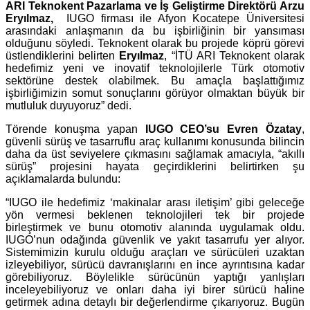
ARI Teknokent Pazarlama ve İş Geliştirme Direktörü Arzu
Eryılmaz,
IUGO firması ile Afyon Kocatepe Üniversitesi
arasındaki anlaşmanın da bu işbirliğinin bir yansıması
olduğunu söyledi. Teknokent olarak bu projede köprü görevi
üstlendiklerini belirten
Eryılmaz
, “İTÜ ARI Teknokent olarak
hedefimiz yeni ve inovatif teknolojilerle Türk otomotiv
sektörüne destek olabilmek. Bu amaçla başlattığımız
işbirliğimizin somut sonuçlarını görüyor olmaktan büyük bir
mutluluk duyuyoruz” dedi.
Törende konuşma yapan
IUGO CEO’su Evren Özatay
,
güvenli sürüş ve tasarruflu araç kullanımı konusunda bilincin
daha da üst seviyelere çıkmasını sağlamak amacıyla, “akıllı
sürüş” projesini hayata geçirdiklerini belirtirken şu
açıklamalarda bulundu:
“IUGO ile hedefimiz ‘makinalar arası iletişim’ gibi geleceğe
yön vermesi beklenen teknolojileri tek bir projede
birleştirmek ve bunu otomotiv alanında uygulamak oldu.
IUGO’nun odağında güvenlik ve yakıt tasarrufu yer alıyor.
Sistemimizin kurulu olduğu araçları ve sürücüleri uzaktan
izleyebiliyor, sürücü davranışlarını en ince ayrıntısına kadar
görebiliyoruz. Böylelikle sürücünün yaptığı yanlışları
inceleyebiliyoruz ve onları daha iyi birer sürücü haline
getirmek adına detaylı bir değerlendirme çıkarıyoruz. Bugün