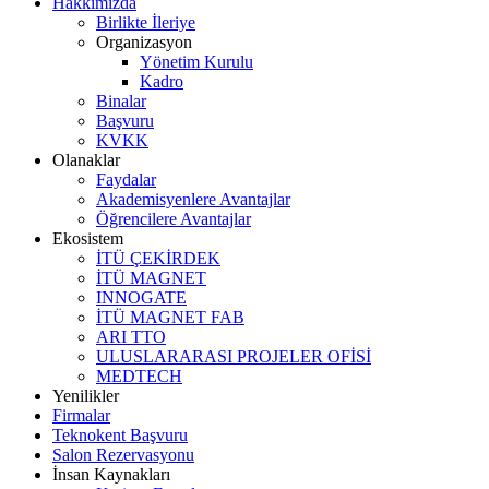
Hakkımızda
Birlikte İleriye
Organizasyon
Yönetim Kurulu
Kadro
Binalar
Başvuru
KVKK
Olanaklar
Faydalar
Akademisyenlere Avantajlar
Öğrencilere Avantajlar
Ekosistem
İTÜ ÇEKİRDEK
İTÜ MAGNET
INNOGATE
İTÜ MAGNET FAB
ARI TTO
ULUSLARARASI PROJELER OFİSİ
MEDTECH
Yenilikler
Firmalar
Teknokent Başvuru
Salon Rezervasyonu
İnsan Kaynakları