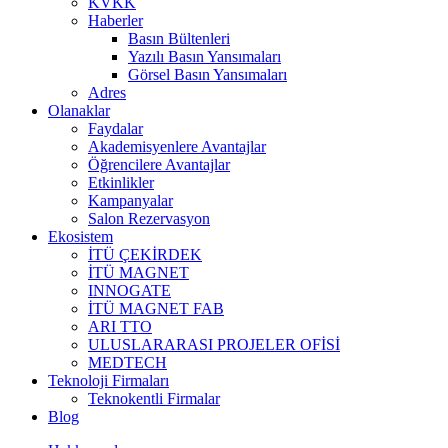
KVKK
Haberler
Basın Bültenleri
Yazılı Basın Yansımaları
Görsel Basın Yansımaları
Adres
Olanaklar
Faydalar
Akademisyenlere Avantajlar
Öğrencilere Avantajlar
Etkinlikler
Kampanyalar
Salon Rezervasyon
Ekosistem
İTÜ ÇEKİRDEK
İTÜ MAGNET
INNOGATE
İTÜ MAGNET FAB
ARI TTO
ULUSLARARASI PROJELER OFİSİ
MEDTECH
Teknoloji Firmaları
Teknokentli Firmalar
Blog