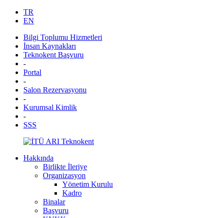
TR
EN
Bilgi Toplumu Hizmetleri
İnsan Kaynakları
Teknokent Başvuru
-
Portal
-
Salon Rezervasyonu
-
Kurumsal Kimlik
-
SSS
Hakkında
Birlikte İleriye
Organizasyon
Yönetim Kurulu
Kadro
Binalar
Başvuru