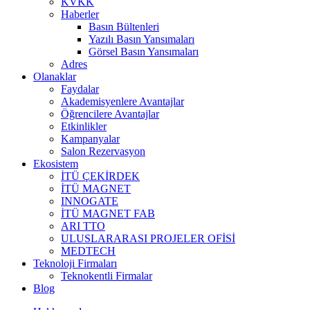
KVKK
Haberler
Basın Bültenleri
Yazılı Basın Yansımaları
Görsel Basın Yansımaları
Adres
Olanaklar
Faydalar
Akademisyenlere Avantajlar
Öğrencilere Avantajlar
Etkinlikler
Kampanyalar
Salon Rezervasyon
Ekosistem
İTÜ ÇEKİRDEK
İTÜ MAGNET
INNOGATE
İTÜ MAGNET FAB
ARI TTO
ULUSLARARASI PROJELER OFİSİ
MEDTECH
Teknoloji Firmaları
Teknokentli Firmalar
Blog