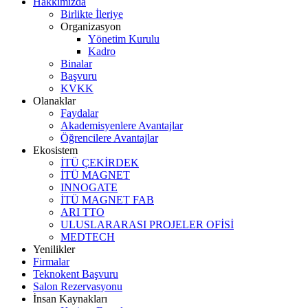
Hakkımızda
Birlikte İleriye
Organizasyon
Yönetim Kurulu
Kadro
Binalar
Başvuru
KVKK
Olanaklar
Faydalar
Akademisyenlere Avantajlar
Öğrencilere Avantajlar
Ekosistem
İTÜ ÇEKİRDEK
İTÜ MAGNET
INNOGATE
İTÜ MAGNET FAB
ARI TTO
ULUSLARARASI PROJELER OFİSİ
MEDTECH
Yenilikler
Firmalar
Teknokent Başvuru
Salon Rezervasyonu
İnsan Kaynakları