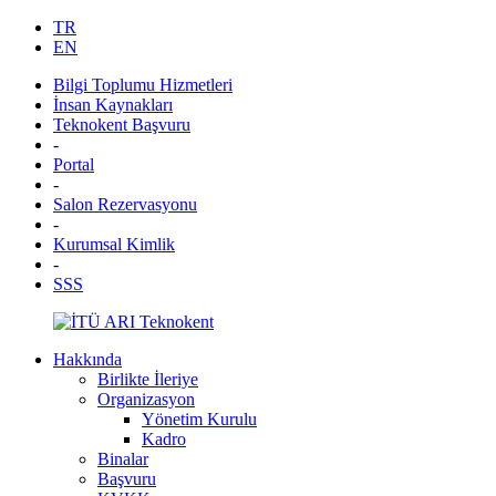
TR
EN
Bilgi Toplumu Hizmetleri
İnsan Kaynakları
Teknokent Başvuru
-
Portal
-
Salon Rezervasyonu
-
Kurumsal Kimlik
-
SSS
Hakkında
Birlikte İleriye
Organizasyon
Yönetim Kurulu
Kadro
Binalar
Başvuru