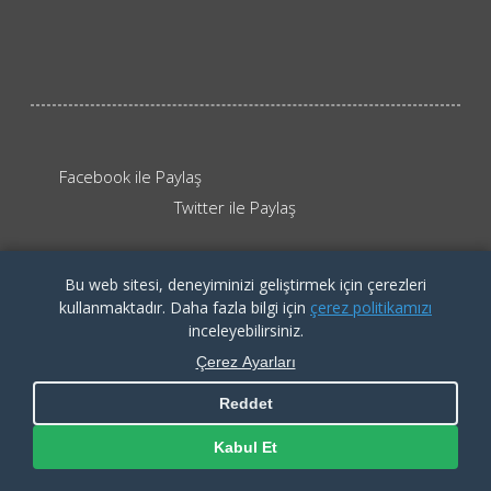
Facebook ile Paylaş
Twitter ile Paylaş
Bu web sitesi, deneyiminizi geliştirmek için çerezleri
kullanmaktadır. Daha fazla bilgi için
çerez politikamızı
KVKK İlgili Kişi Başvuru Formu
|
Aydınlatma Metni
|
Çerez
Politikası
inceleyebilirsiniz.
Copyright By İTÜ ARI Teknokent
Çerez Ayarları
Reddet
Kabul Et