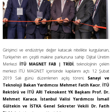
Girişimci ve endüstriye değer katacak nitelikte kurgulanan,
Türkiye’nin en çeşitli makine parkuruna sahip Dijital Üretim
Merkezi
İTÜ MAGNET FAB | TRİDİ
, teknolojinin çekim
merkezi İTÜ MAGNET içerisinde kapılarını açtı. 12 Şubat
2019 Salı günü düzenlenen açılış t
ö
reni;
Sanayi ve
Teknoloji Bakan Yardımcısı Mehmet Fatih Kacır
,
İTÜ
Rektörü ve İTÜ ARI Teknokent YK Başkanı Prof. Dr.
Mehmet Karaca
,
İstanbul Valisi Yardımcısı İsmail
Gültekin
ve İSTKA Genel Sekreter Vekili Dr. Fatih