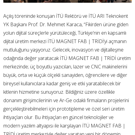
Açılış töreninde konuşan İTÜ Rektörü ve İTÜ ARI Teknokent
YK Başkanı Prof. Dr. Mehmet Karaca, “Fikirden ürüne giden
yolun dijital süreçlerle yürütüleceği, Türkiye'nin en kapsamlı
dijital üretim merkezi İTÜ MAGNET FAB | TRİDİ’yi açmanın
mutluluğunu yaşıyoruz. Gelecek, inovasyon ve dijitalleşme
odağında değer yaratacak İTÜ MAGNET FAB | TRİDİ üretim
merkezinde; üç boyutlu yazıcıları, lazer ve CNC makinelerini
büyük, orta ve küçük ölçekli sanayiden, öğrencilere ve diğer
bireysel kullanıcılara kadar geniş ve etki yaratabilecek bir
kitlenin hizmetine sunuyoruz. Bildiğiniz üzere özellikle
donanım girişimcilerinin ve Ar-Ge odaklı firmaların projelerini
gerçekleştirebilmeleri için prototipleme ve özel seri üretim
ihtiyaçları olur. Bu ihtiyaçları en güncel teknolojiler ve
modern yazılım altyapısı ile karşılayan İTÜ MAGNET FAB |
TRİDİ üretim merkeziyle değer yaratan yeni bir dönemin