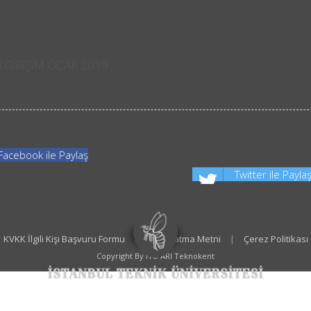
 GİRİŞİM OCAK 2019
Facebook ile Paylaş
Twitter ile Payla
KVKK İlgili Kişi Başvuru Formu
|
Aydınlatma Metni
|
Çerez Politikası
Copyright By İTÜ ARI Teknokent