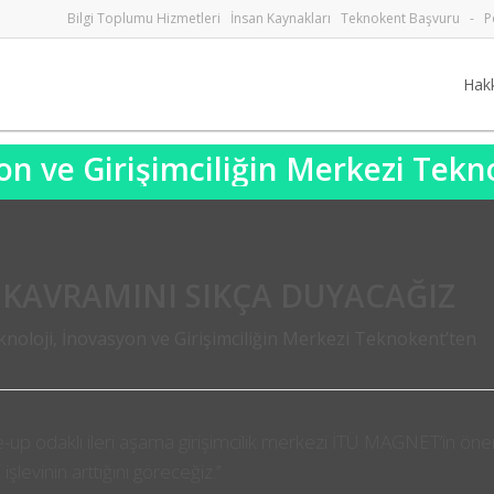
Bilgi Toplumu Hizmetleri
İnsan Kaynakları
Teknokent Başvuru
-
P
Hak
on ve Girişimciliğin Merkezi Tek
 KAVRAMINI SIKÇA DUYACAĞIZ
noloji, İnovasyon ve Girişimciliğin Merkezi Teknokent’ten
cale-up odaklı ileri aşama girişimcilik merkezi İTÜ MAGNET’in ön
levinin arttığını göreceğiz.’’