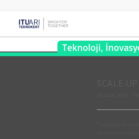
Teknoloji, İnovasy
SCALE-UP
29 Ocak 2019 -
Tek
‘’Türkiye’nin ilk s
ekosistemimizdeki iş