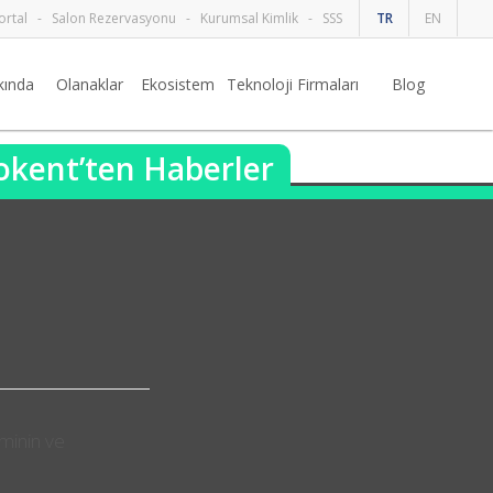
ortal
-
Salon Rezervasyonu
-
Kurumsal Kimlik
-
SSS
TR
EN
kında
Olanaklar
Ekosistem
Teknoloji Firmaları
Blog
nokent’ten Haberler
eminin ve