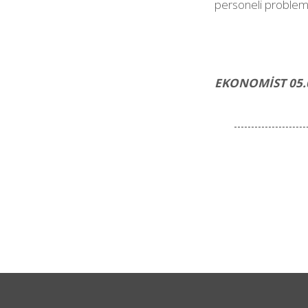
personeli probleml
EKONOMİST 05.
F