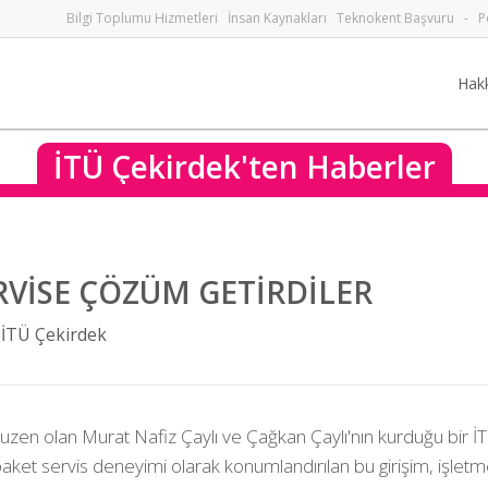
Bilgi Toplumu Hizmetleri
İnsan Kaynakları
Teknokent Başvuru
-
P
Hak
İTÜ Çekirdek'ten Haberler
RVİSE ÇÖZÜM GETİRDİLER
-
İTÜ Çekirdek
uzen olan Murat Nafiz Çaylı ve Çağkan Çaylı'nın kurduğu bir İ
paket servis deneyimi olarak konumlandırılan bu girişim, işletm