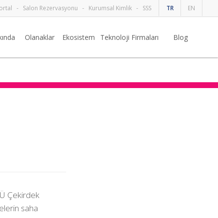
ortal
-
Salon Rezervasyonu
-
Kurumsal Kimlik
-
SSS
TR
EN
kında
Olanaklar
Ekosistem
Teknoloji Firmaları
Blog
TÜ Çekirdek
elerin saha