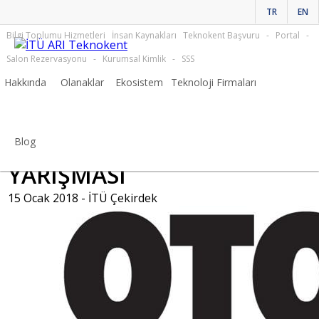
TR
EN
Bilgi Toplumu Hizmetleri
İnsan Kaynakları
Teknokent Başvuru
-
Portal
-
Salon Rezervasyonu
-
Kurumsal Kimlik
-
SSS
Hakkında
Olanaklar
Ekosistem
Teknoloji Firmaları
İTÜ Çekirdek'ten Haberler
OTOMOTİVDE TASARIM
Blog
YARIŞMASI
15 Ocak 2018 -
İTÜ Çekirdek