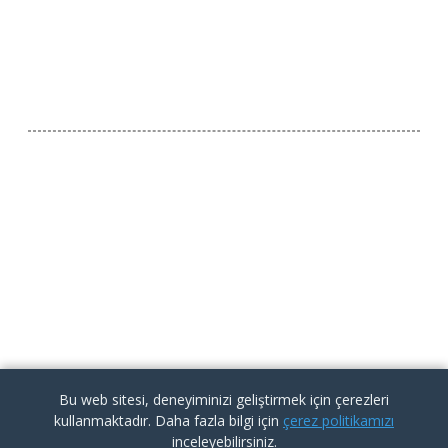
Facebook ile Paylaş
Twitter ile Paylaş
Bu web sitesi, deneyiminizi geliştirmek için çerezleri
kullanmaktadır. Daha fazla bilgi için
çerez politikamızı
inceleyebilirsiniz.