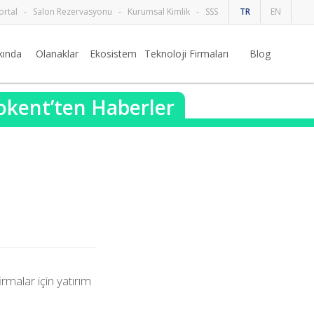
ortal
-
Salon Rezervasyonu
-
Kurumsal Kimlik
-
SSS
TR
EN
kında
Olanaklar
Ekosistem
Teknoloji Firmaları
Blog
nokent’ten Haberler
rmalar için yatırım