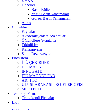
KVKK
Haberler
Basın Bültenleri
Yazılı Basın Yansımaları
Görsel Basın Yansımaları
Adres
Olanaklar
Faydalar
Akademisyenlere Avantajlar
Öğrencilere Avantajlar
Etkinlikler
Kampanyalar
Salon Rezervasyon
Ekosistem
İTÜ ÇEKİRDEK
İTÜ MAGNET
INNOGATE
İTÜ MAGNET FAB
ARI TTO
ULUSLARARASI PROJELER OFİSİ
MEDTECH
Teknoloji Firmaları
Teknokentli Firmalar
Blog