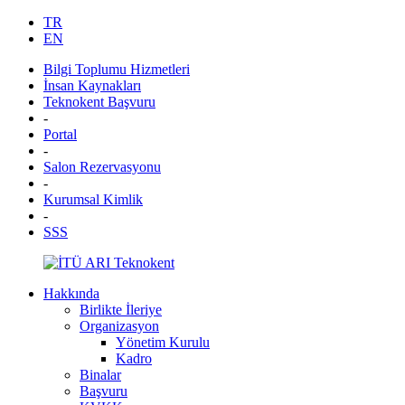
TR
EN
Bilgi Toplumu Hizmetleri
İnsan Kaynakları
Teknokent Başvuru
-
Portal
-
Salon Rezervasyonu
-
Kurumsal Kimlik
-
SSS
Hakkında
Birlikte İleriye
Organizasyon
Yönetim Kurulu
Kadro
Binalar
Başvuru