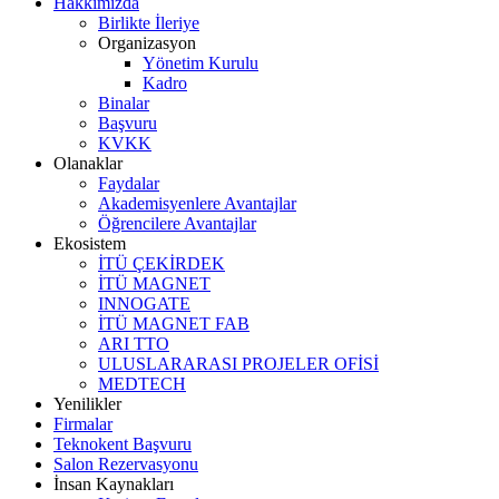
Hakkımızda
Birlikte İleriye
Organizasyon
Yönetim Kurulu
Kadro
Binalar
Başvuru
KVKK
Olanaklar
Faydalar
Akademisyenlere Avantajlar
Öğrencilere Avantajlar
Ekosistem
İTÜ ÇEKİRDEK
İTÜ MAGNET
INNOGATE
İTÜ MAGNET FAB
ARI TTO
ULUSLARARASI PROJELER OFİSİ
MEDTECH
Yenilikler
Firmalar
Teknokent Başvuru
Salon Rezervasyonu
İnsan Kaynakları