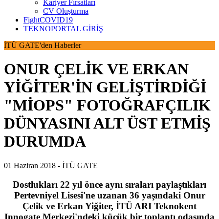
Kariyer Fırsatları
CV Oluşturma
FightCOVID19
TEKNOPORTAL GİRİŞ
İTÜ GATE'den Haberler
ONUR ÇELİK VE ERKAN
YİĞİTER'İN GELİŞTİRDİĞİ
"MİOPS" FOTOĞRAFÇILIK
DÜNYASINI ALT ÜST ETMİŞ
DURUMDA
01 Haziran 2018 -
İTÜ GATE
Dostlukları 22 yıl önce aynı sıraları paylaştıkları
Pertevniyel Lisesi'ne uzanan 36 yaşındaki Onur
Çelik ve Erkan Yiğiter, İTÜ ARI Teknokent
Innogate Merkezi'ndeki küçük bir toplantı odasında