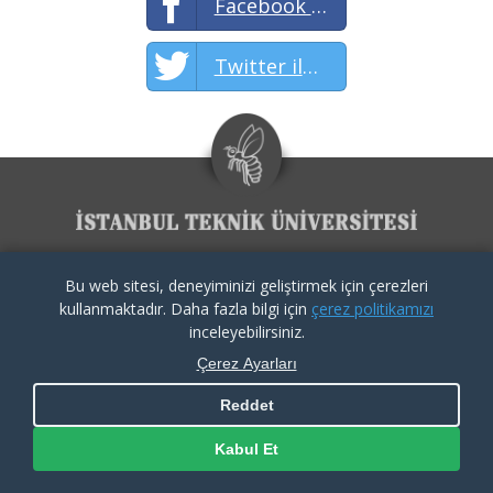
Facebook ile Paylaş
Twitter ile Paylaş
KVKK İlgili Kişi Başvuru Formu
|
Aydınlatma Metni
|
Çerez
Bu web sitesi, deneyiminizi geliştirmek için çerezleri
Politikası
kullanmaktadır. Daha fazla bilgi için
çerez politikamızı
Copyright By İTÜ ARI Teknokent
inceleyebilirsiniz.
Çerez Ayarları
Reddet
Kabul Et