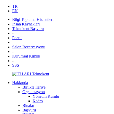
TR
EN
Bilgi Toplumu Hizmetleri
İnsan Kaynakları
Teknokent Başvuru
-
Portal
-
Salon Rezervasyonu
-
Kurumsal Kimlik
-
SSS
Hakkında
Birlikte İleriye
Organizasyon
Yönetim Kurulu
Kadro
Binalar
Başvuru