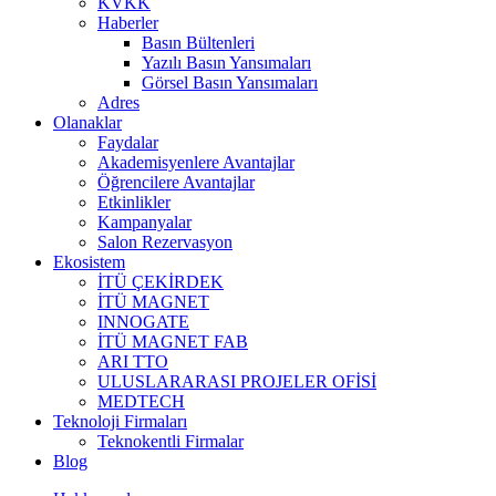
KVKK
Haberler
Basın Bültenleri
Yazılı Basın Yansımaları
Görsel Basın Yansımaları
Adres
Olanaklar
Faydalar
Akademisyenlere Avantajlar
Öğrencilere Avantajlar
Etkinlikler
Kampanyalar
Salon Rezervasyon
Ekosistem
İTÜ ÇEKİRDEK
İTÜ MAGNET
INNOGATE
İTÜ MAGNET FAB
ARI TTO
ULUSLARARASI PROJELER OFİSİ
MEDTECH
Teknoloji Firmaları
Teknokentli Firmalar
Blog