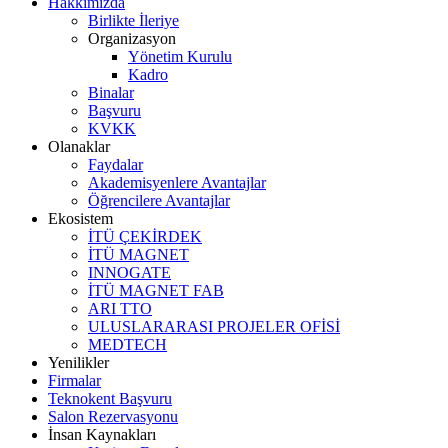
Hakkımızda
Birlikte İleriye
Organizasyon
Yönetim Kurulu
Kadro
Binalar
Başvuru
KVKK
Olanaklar
Faydalar
Akademisyenlere Avantajlar
Öğrencilere Avantajlar
Ekosistem
İTÜ ÇEKİRDEK
İTÜ MAGNET
INNOGATE
İTÜ MAGNET FAB
ARI TTO
ULUSLARARASI PROJELER OFİSİ
MEDTECH
Yenilikler
Firmalar
Teknokent Başvuru
Salon Rezervasyonu
İnsan Kaynakları