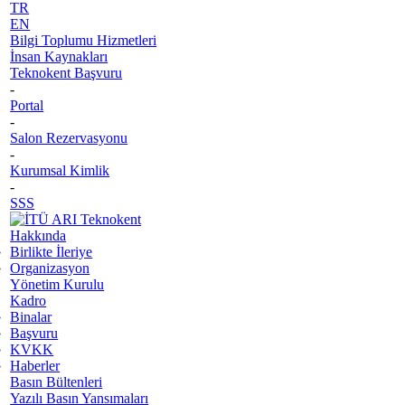
TR
EN
Bilgi Toplumu Hizmetleri
İnsan Kaynakları
Teknokent Başvuru
-
Portal
-
Salon Rezervasyonu
-
Kurumsal Kimlik
-
SSS
Hakkında
Birlikte İleriye
Organizasyon
Yönetim Kurulu
Kadro
Binalar
Başvuru
KVKK
Haberler
Basın Bültenleri
Yazılı Basın Yansımaları