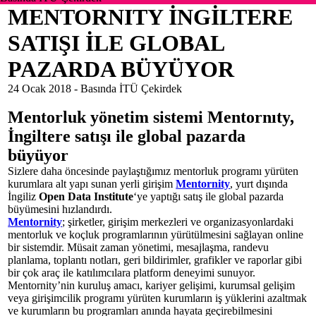
MENTORNITY İNGİLTERE
SATIŞI İLE GLOBAL
PAZARDA BÜYÜYOR
24 Ocak 2018 -
Basında İTÜ Çekirdek
Mentorluk yönetim sistemi Mentornıty,
İngiltere satışı ile global pazarda
büyüyor
Sizlere daha öncesinde paylaştığımız mentorluk programı yürüten
kurumlara alt yapı sunan yerli girişim
Mentornity
, yurt dışında
İngiliz
Open Data Institute
‘ye yaptığı satış ile global pazarda
büyümesini hızlandırdı.
Mentornity
; şirketler, girişim merkezleri ve organizasyonlardaki
mentorluk ve koçluk programlarının yürütülmesini sağlayan online
bir sistemdir. Müsait zaman yönetimi, mesajlaşma, randevu
planlama, toplantı notları, geri bildirimler, grafikler ve raporlar gibi
bir çok araç ile katılımcılara platform deneyimi sunuyor.
Mentornity’nin kuruluş amacı, kariyer gelişimi, kurumsal gelişim
veya girişimcilik programı yürüten kurumların iş yüklerini azaltmak
ve kurumların bu programları anında hayata geçirebilmesini