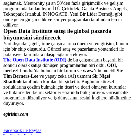
sağlamak. Mentornity şu an 50’den fazla girişimcilik ve gelişim
programında kullanılıyor. İTÜ Çekirdek, Galata Business Angels,
Teknopark İstanbul, INNOGATE, Yeni Bir Lider Derneği gibi
önde gelen girişimcilik ve kariyer programları tarafından tercih
ediliyor.
Open Data Institute satışı ile global pazarda
büyümesini sürdürecek
Yurt dışında iş geliştirme çalışmalarına önem veren girişim, bunun
için bir ekip oluşturdu. Güncel satış ve pazarlama yöntemleri ile
potansiyel kurumlara ulaşıp ağlarına ekliyor.
The Open Data Institute (ODI)
de bu çalışmaların başarılı bir
sonucu olarak satışa dönüşen programlardan biri oldu.
ODI
,
merkezi Londra’da bulunan bir kurum ve
www
’nin mucidi
Sir
Tim Berners-Lee
ve yapay zeka (AI) uzmanı
Sir Nigel
Shadbolt
tarafından kurulan bir şirkettir. Bugünün küresel
zorluklarına çözüm bulmak için ticari ve ticari olmayan kurumlar
ve hükümetleri belirli sektörler etrafında buluşturuyor. Girişimcilik
programları düzenliyor ve iş dünyasının sesini İngiltere hükümetine
duyuruyor.
egirisim.com
Facebook ile Paylaş