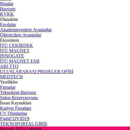
Binalar
Başvuru
KVKK
Olanaklar
Faydalar
Akademisyenlere Avantajlar
Öğrencilere Avantajlar
Ekosistem
İTÜ ÇEKİRDEK
İTÜ MAGNET
INNOGATE
İTÜ MAGNET FAB
ARI TTO
ULUSLARARASI PROJELER OFİSİ
MEDTECH
Yenilikler
Firmalar
Teknokent Başvuru
Salon Rezervasyonu
İnsan Kaynakları
Kariyer Fırsatları
CV Oluşturma
FightCOVID19
TEKNOPORTAL GİRİŞ
Basında İTÜ Çekirdek