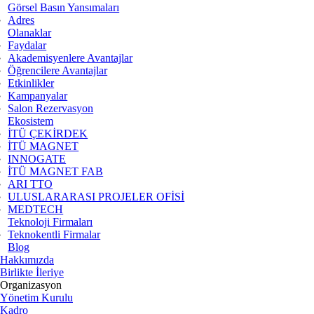
Görsel Basın Yansımaları
Adres
Olanaklar
Faydalar
Akademisyenlere Avantajlar
Öğrencilere Avantajlar
Etkinlikler
Kampanyalar
Salon Rezervasyon
Ekosistem
İTÜ ÇEKİRDEK
İTÜ MAGNET
INNOGATE
İTÜ MAGNET FAB
ARI TTO
ULUSLARARASI PROJELER OFİSİ
MEDTECH
Teknoloji Firmaları
Teknokentli Firmalar
Blog
Hakkımızda
Birlikte İleriye
Organizasyon
Yönetim Kurulu
Kadro