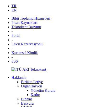
TR
EN
Bilgi Toplumu Hizmetleri
İnsan Kaynakları
Teknokent Başvuru
-
Portal
-
Salon Rezervasyonu
-
Kurumsal Kimlik
-
SSS
Hakkında
Birlikte İleriye
Organizasyon
Yönetim Kurulu
Kadro
Binalar
Başvuru