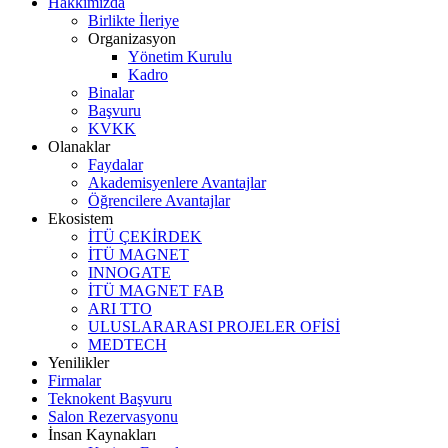
Hakkımızda
Birlikte İleriye
Organizasyon
Yönetim Kurulu
Kadro
Binalar
Başvuru
KVKK
Olanaklar
Faydalar
Akademisyenlere Avantajlar
Öğrencilere Avantajlar
Ekosistem
İTÜ ÇEKİRDEK
İTÜ MAGNET
INNOGATE
İTÜ MAGNET FAB
ARI TTO
ULUSLARARASI PROJELER OFİSİ
MEDTECH
Yenilikler
Firmalar
Teknokent Başvuru
Salon Rezervasyonu
İnsan Kaynakları