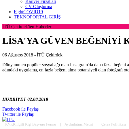
Kariyer Fırsatları
CV Oluşturma
FightCOVID19
TEKNOPORTAL GİRİŞ
İTÜ Çekirdek'ten Haberler
LİSA'YA GÜVEN BEĞENİYİ 
06 Ağustos 2018 -
İTÜ Çekirdek
Dünyanın en popüler sosyal ağı olan Instagram'da daha fazla beğeni ala
adındaki uygulama, en fazla beğeni alma potansiyeli olan fotoğrafı oto
HÜRRİYET 02.08.2018
Facebook ile Paylaş
Twitter ile Paylaş
KVKK İlgili Kişi Başvuru Formu
|
Aydınlatma Metni
|
Çerez Politikası