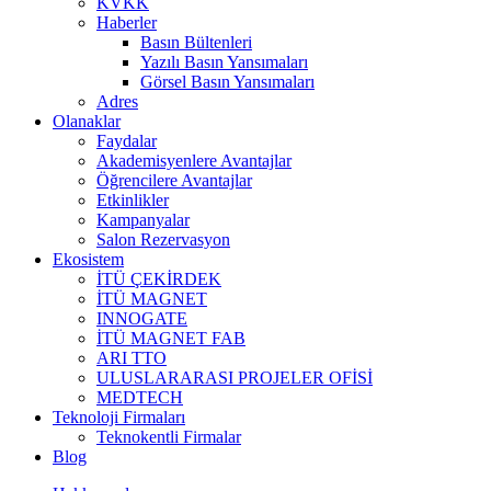
KVKK
Haberler
Basın Bültenleri
Yazılı Basın Yansımaları
Görsel Basın Yansımaları
Adres
Olanaklar
Faydalar
Akademisyenlere Avantajlar
Öğrencilere Avantajlar
Etkinlikler
Kampanyalar
Salon Rezervasyon
Ekosistem
İTÜ ÇEKİRDEK
İTÜ MAGNET
INNOGATE
İTÜ MAGNET FAB
ARI TTO
ULUSLARARASI PROJELER OFİSİ
MEDTECH
Teknoloji Firmaları
Teknokentli Firmalar
Blog