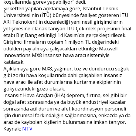
koşullarında görev yapabiliyor" dedi.
Şirketten yapılan açıklamaya göre, İstanbul Teknik
Üniversitesi'nin (İTÜ) bünyesinde faaliyet gösteren İTÜ
ARI Teknokent'in düzenlediği yeni nesil girişimcilerin
yetişmesine olanak tanıyan İTÜ Çekirdek projesinin final
etabı Big Bang etkinliği 14 Kasım'da gerçekleştirilecek.
Girişimci firmaların toplam 1 milyon TL değerindeki
ödülden pay almaya çalışacakları etkinliğe Maxwell
Innovations MX8 insansız hava aracı sistemiyle
katılacak.
Açıklamaya göre MX8, yağmur, toz ve dondurucu soğuk
gibi zorlu hava koşullarında dahi çalışabilen insansız
hava aracı ile afet durumlarına kurtarma ekiplerinin
gökyüzündeki gözü olacak.
İnsansız Hava Araçları (İHA) deprem, fırtına, sel gibi bir
doğal afet sonrasında ya da büyük endüstriyel kazalar
sonrasında acil durum ve afet koordinasyon personeli
için durumsal farkındalığın sağlanmasına, enkazda ya da
arazide kaybolan kişilerin bulunmasına imkan tanıyor.
Kaynak:
NTV