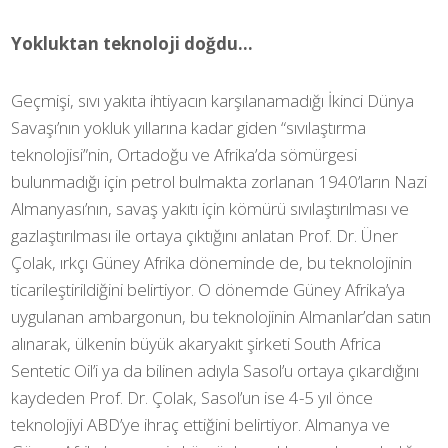
Yokluktan teknoloji doğdu…
Geçmişi, sıvı yakıta ihtiyacın karşılanamadığı İkinci Dünya
Savaşı’nın yokluk yıllarına kadar giden “sıvılaştırma
teknolojisi”nin, Ortadoğu ve Afrika’da sömürgesi
bulunmadığı için petrol bulmakta zorlanan 1940’ların Nazi
Almanyası’nın, savaş yakıtı için kömürü sıvılaştırılması ve
gazlaştırılması ile ortaya çıktığını anlatan Prof. Dr. Üner
Çolak, ırkçı Güney Afrika döneminde de, bu teknolojinin
ticarileştirildiğini belirtiyor. O dönemde Güney Afrika’ya
uygulanan ambargonun, bu teknolojinin Almanlar’dan satın
alınarak, ülkenin büyük akaryakıt şirketi South Africa
Sentetic Oil’i ya da bilinen adıyla Sasol’u ortaya çıkardığını
kaydeden Prof. Dr. Çolak, Sasol’un ise 4-5 yıl önce
teknolojiyi ABD’ye ihraç ettiğini belirtiyor. Almanya ve