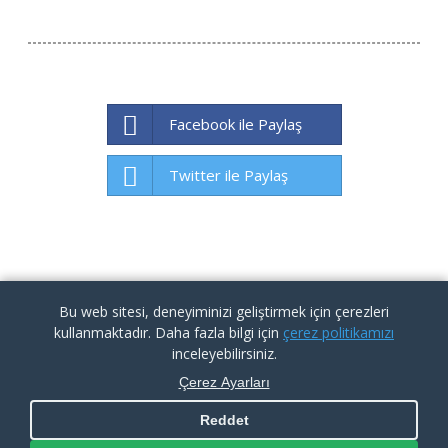
Facebook ile Paylaş
Twitter ile Paylaş
Bu web sitesi, deneyiminizi geliştirmek için çerezleri
kullanmaktadır. Daha fazla bilgi için
çerez politikamızı
inceleyebilirsiniz.
Çerez Ayarları
Reddet
KVKK İlgili Kişi Başvuru Formu
|
Aydınlatma Metni
|
Çerez