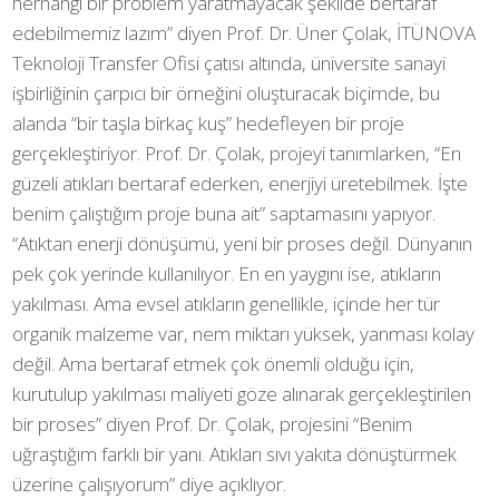
herhangi bir problem yaratmayacak şekilde bertaraf
edebilmemiz lazım” diyen Prof. Dr. Üner Çolak, İTÜNOVA
Teknoloji Transfer Ofisi çatısı altında, üniversite sanayi
işbirliğinin çarpıcı bir örneğini oluşturacak biçimde, bu
alanda “bir taşla birkaç kuş” hedefleyen bir proje
gerçekleştiriyor. Prof. Dr. Çolak, projeyi tanımlarken, “En
güzeli atıkları bertaraf ederken, enerjiyi üretebilmek. İşte
benim çalıştığım proje buna ait” saptamasını yapıyor.
“Atıktan enerji dönüşümü, yeni bir proses değil. Dünyanın
pek çok yerinde kullanılıyor. En en yaygını ise, atıkların
yakılması. Ama evsel atıkların genellikle, içinde her tür
organik malzeme var, nem miktarı yüksek, yanması kolay
değil. Ama bertaraf etmek çok önemli olduğu için,
kurutulup yakılması maliyeti göze alınarak gerçekleştirilen
bir proses” diyen Prof. Dr. Çolak, projesini “Benim
uğraştığım farklı bir yanı. Atıkları sıvı yakıta dönüştürmek
üzerine çalışıyorum” diye açıklıyor.