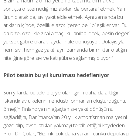
Bizim amacımız o maliyetleri ortadan kaldırmak ve
sonuçta o istemediğimiz atıkları da bertaraf etmek. Yan
ürün olarak da, sıvı yakıt elde etmek. Aynı zamanda bu
atıkların içinde, özellikle azot içeren belli bileşikler var. Bu
da bize, özellikle zirai amaçlı kullanılabilecek, besin değeri
yüksek gübre olarak faydalı hale dönüşüyor. Dolayısıyla
hem sıvı, hem gaz yakıt, aynı zamanda bir miktar o atığın
niteliğine göre sıvı ve katı gübre sağlanmış oluyor.”
Pilot tesisin bu yıl kurulması hedefleniyor
Son yıllarda bu teknolojiye olan ilginin daha da arttığını,
İskandinav ülkelerinin endüstri ormanları oluşturduğunu,
örneğin Finlandiya’nın ağaçtan sıvı yakıt dönüşümü
sağladığını, Danimarka’nın 20 yıllık amortisman maliyetini
göze alıp, evsel atıkları yakmayı tercih ettiğini kaydeden
Prof. Dr. Çolak, “Bizimki çok daha yararlı, çünkü depolayıp