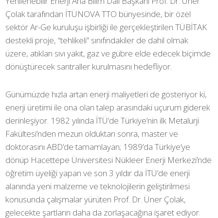
Yenilenebilir Enerji Ana Bilim Dalı Başkanı Prof. Dr. Üner
Çolak tarafından İTÜNOVA TTO bünyesinde, bir özel
sektör Ar-Ge kuruluşu işbirliği ile gerçekleştirilen TÜBİTAK
destekli proje, “tehlikeli” sınıfındakiler de dahil olmak
üzere, atıkları sıvı yakıt, gaz ve gübre elde edecek biçimde
dönüştürecek santraller kurulmasını hedefliyor.
Günümüzde hızla artan enerji maliyetleri de gösteriyor ki,
enerji üretimi ile ona olan talep arasındaki uçurum giderek
derinleşiyor. 1982 yılında İTÜ’de Türkiye’nin ilk Metalurji
Fakültesi’nden mezun olduktan sonra, master ve
doktorasını ABD’de tamamlayan; 1989’da Türkiye’ye
dönüp Hacettepe Üniversitesi Nükleer Enerji Merkezi’nde
öğretim üyeliği yapan ve son 3 yıldır da İTÜ’de enerji
alanında yeni malzeme ve teknolojilerin geliştirilmesi
konusunda çalışmalar yürüten Prof. Dr. Üner Çolak,
gelecekte şartların daha da zorlaşacağına işaret ediyor.