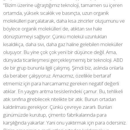
“Bizim üzerine uğraştığımız teknoloji, tamamen su içeren
ortamda, yüksek sıcaklık ve basınçta, uzun organik
molekülleri parçalatarak, daha kısa zincirler oluşumunu ve
böylece organik molekülleri de, atıktan sıvı hale
dönüştürmeyi sağlıyor. Çünkü molekül uzunlukları
kısaldıkça, daha sıvı, daha gaz haline gelebilen moleküller
oluşuyor. Bu yine çok çok yeni bir düşünce değil. Ama,
dünyada ticarileşmesi gerçekleşmemiş bir teknoloji. ABD
de bir grup bununla ilgili çalışmış. Şimdi biz, aslında onlarla
da beraber çalışıyoruz. Amacımız, özellikle bertaraf
etmemiz için para harcamamız gereken negatif değerli
atıklar. En yaygını arıtma tesislerindeki çamur. Bu, tehlikeli
atık sınıfına girebilecek nitelikte bir atık. Bunun ortadan
kaldırılması gerekiyor. Çünkü çevreye zararlı. Bunları
günümüzde kurutup, çimento fabrikalarında para
karşılığında yakarlar. Yani onu yaktırmak için para ödersiniz.