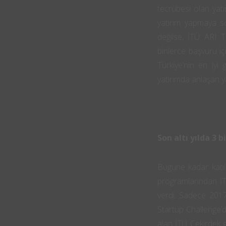
tecrübesi olan yatı
yatırım yapmaya s
değilse, İTÜ ARI T
binlerce başvuru iç
Türkiye’nin en iyi 
yatırımda anlaşan y
Son altı yılda 3 
Bugüne kadar katılan
programlarından İ
verdi.
Sadece 2017 y
Startup Challenge’da 
alan İTÜ Çekirdek gi