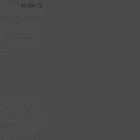
ime, en az
60 bin TL
 tecrübesine sahip
ylece, yatırımcılar
kalamayı hedefleyen,
ilerle müzakere edip
ecek.
n önemli girişimcilik
0 girişimciye destek
l etkinliği Big Bang
inci tur yatırımlarını
y aldı. Bu yıl da İTÜ