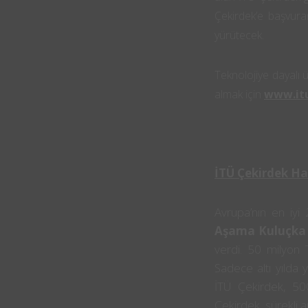
Çekirdek’e başvura
yürütecek.
Teknolojiye dayalı ü
almak için
www.it
İTÜ Çekirdek H
Avrupa’nın en iyi
Aşama Kuluçka
verdi. 50 milyon T
Sadece altı yılda y
İTÜ Çekirdek, 500
Çekirdek, sürekli 