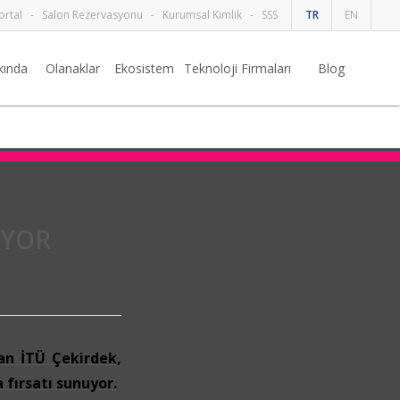
ortal
-
Salon Rezervasyonu
-
Kurumsal Kimlik
-
SSS
TR
EN
kında
Olanaklar
Ekosistem
Teknoloji Firmaları
Blog
İYOR
lan İTÜ Çekirdek,
 fırsatı sunuyor.