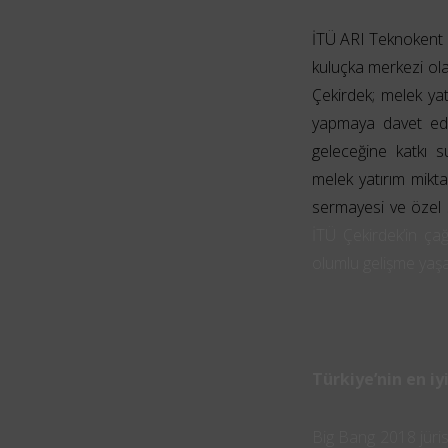
İTÜ ARI Teknokent b
kuluçka merkezi olan
Çekirdek; melek yatı
yapmaya davet ediy
geleceğine katkı su
melek yatırım mikta
sermayesi ve özel 
İTÜ Çekirdek’in çağ
olumlu gelişme yaş
Türkiye’nin en iyi
Big Bang 2018 jüris