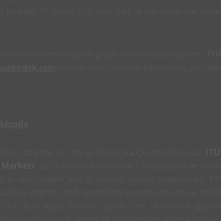
n girişimler 17 milyon TL’yi aşan ödül ve yatırımdan pay almak 
rün ve hizmete dönüşebilir girişimi olan her yaştan girişimci,
İTÜ
ucekirdek.com
internet sitesi üzerinden başvurusunu gerçekleşti
akkında
 2’inci, dünyanın ise en iyi 3’üncü kuluçka merkezi olan
İTÜ
 Merkezi
, 2011 yılından beri toplam 1.150 girişime ve 3.450
L’yi aşkın yatırım alan girişimlerin toplam değerlemesi 415
üzlerce girişimin aldığı desteklerle başarılı olmasını ve şirk
’den fazla kişiye istihdam yarattı. Her yıl binlerce girişi
artan paydaş sayısı ile girişimcilik ekosistemine değer katmay