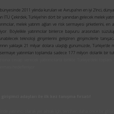
ünyesinde 2011 yılında kurulan ve Avrupa’nın en iyi 2’inci, dünyan
 İTÜ Çekirdek, Türkiye’nin dört bir yanından gelecek melek yatırı
rımcılar, melek yatırım ağları ve risk sermayesi şirketlerini, en
or. Böylelikle yatırımcılar binlerce başvuru arasından süzülüp
nabilecek teknoloji girişimlerini geliştiren girişimcilerle tanışa
rının yaklaşık 21 milyar dolara ulaştığı günümüzde, Türkiye’de me
sermaye yatırımları toplamda sadece 177 milyon dolarlık bir tut
rısına cevap verecek yatırımcılarla birlikte Türkiye’deki toplam 
anması hedefleniyor.
 girişimci adayları ile ilk kez tanışma fırsatı!
inde yatırımcı olarak yer almak için, tercihen daha önce bir giriş