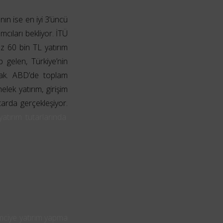
ın ise en iyi 3’üncü
mcıları bekliyor. İTÜ
 az 60 bin TL yatırım
 gelen, Türkiye’nin
cak.
ABD’de toplam
lek yatırım, girişim
arda gerçekleşiyor.
yatırım tutarlarında
imciye yatırım yapma