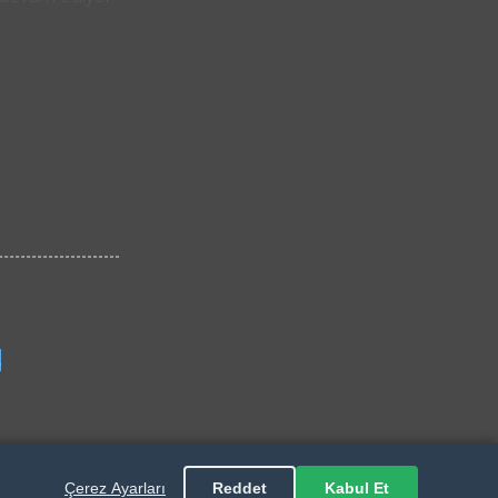
ş
Çerez Ayarları
Reddet
Kabul Et