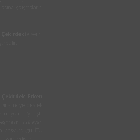
adına çalışmalarını
 Çekirdek
’te yerini
rebilir.
 Çekirdek Erken
 girişimciye destek
 milyon TL’yi aştı.
etleşmesini sağlayan
min başvurduğu İTÜ
a devam ediyor.