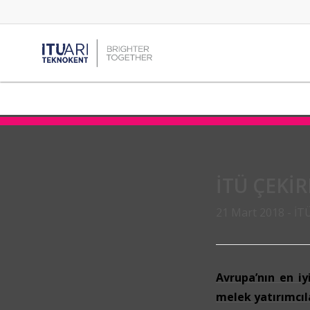
İTÜ ÇEKİ
21 Mart 2018 -
İT
Avrupa’nın en iy
melek yatırımcı