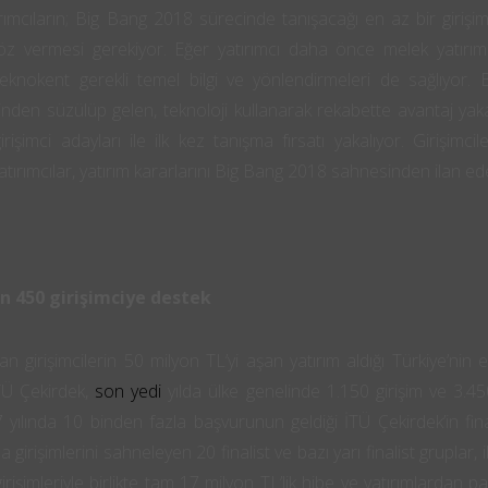
rımcıların; Big Bang 2018 sürecinde tanışacağı en az bir giriş
öz vermesi gerekiyor. Eğer yatırımcı daha önce melek yatırım
eknokent gerekli temel bilgi ve yönlendirmeleri de sağlıyor. Bö
inden süzülüp gelen, teknoloji kullanarak rekabette avantaj ya
girişimci adayları ile ilk kez tanışma fırsatı yakalıyor. Girişimc
atırımcılar, yatırım kararlarını Big Bang 2018 sahnesinden ilan ed
bin 450 girişimciye destek
 girişimcilerin 50 milyon TL’yi aşan yatırım aldığı Türkiye’nin e
TÜ Çekirdek,
son yedi
yılda ülke genelinde 1.150 girişim ve 3.45
ılında 10 binden fazla başvurunun geldiği İTÜ Çekirdek’in fina
girişimlerini sahneleyen 20 finalist ve bazı yarı finalist gruplar, ik
rişimleriyle birlikte tam 17 milyon TL’lik hibe ve yatırımlardan pa