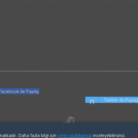
Facebook ile Paylaş
Twitter ile Payla
KVKK İlgili Kişi Başvuru Formu
|
Aydınlatma Metni
|
Çerez Politikası
maktadır. Daha fazla bilgi için
çerez politikamızı
inceleyebilirsiniz.
Copyright By İTÜ ARI Teknokent