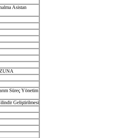
nalma Asistan
OZUNA
sarım Süreç Yönetim
lindir Geliştirilmesi