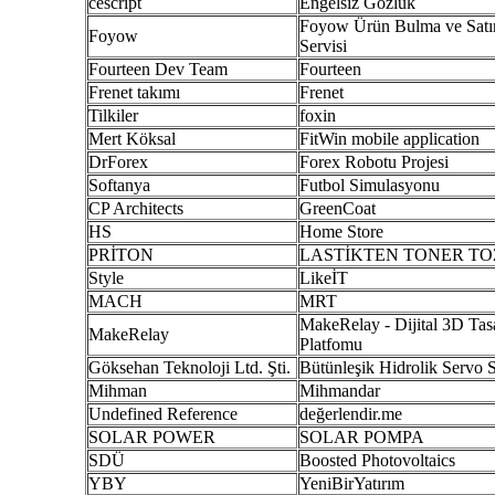
cescript
Engelsiz Gözlük
Foyow Ürün Bulma ve Satı
Foyow
Servisi
Fourteen Dev Team
Fourteen
Frenet takımı
Frenet
Tilkiler
foxin
Mert Köksal
FitWin mobile application
DrForex
Forex Robotu Projesi
Softanya
Futbol Simulasyonu
CP Architects
GreenCoat
HS
Home Store
PRİTON
LASTİKTEN TONER T
Style
LikeİT
MACH
MRT
MakeRelay - Dijital 3D Ta
MakeRelay
Platfomu
Göksehan Teknoloji Ltd. Şti.
Bütünleşik Hidrolik Servo Si
Mihman
Mihmandar
Undefined Reference
değerlendir.me
SOLAR POWER
SOLAR POMPA
SDÜ
Boosted Photovoltaics
YBY
YeniBirYatırım