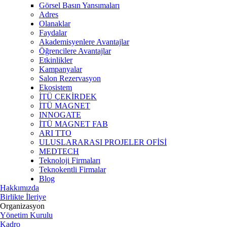
Görsel Basın Yansımaları
Adres
Olanaklar
Faydalar
Akademisyenlere Avantajlar
Öğrencilere Avantajlar
Etkinlikler
Kampanyalar
Salon Rezervasyon
Ekosistem
İTÜ ÇEKİRDEK
İTÜ MAGNET
INNOGATE
İTÜ MAGNET FAB
ARI TTO
ULUSLARARASI PROJELER OFİSİ
MEDTECH
Teknoloji Firmaları
Teknokentli Firmalar
Blog
Hakkımızda
Birlikte İleriye
Organizasyon
Yönetim Kurulu
Kadro