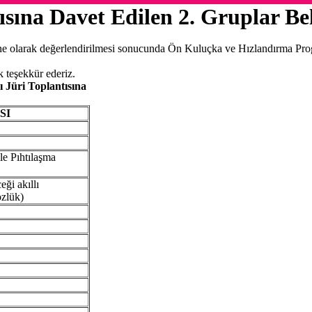
sına Davet Edilen 2. Gruplar Be
e olarak değerlendirilmesi sonucunda Ön Kuluçka ve Hızlandırma Progra
k teşekkür ederiz.
Jüri Toplantısına
SI
le Pıhtılaşma
ği akıllı
özlük)