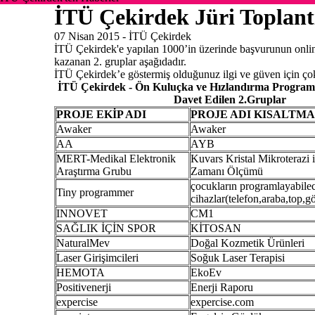
İTÜ Çekirdek Jüri Toplantı
07 Nisan 2015 -
İTÜ Çekirdek
İTÜ Çekirdek'e yapılan 1000’in üzerinde başvurunun onlin
kazanan 2. gruplar aşağıdadır.
İTÜ Çekirdek’e göstermiş olduğunuz ilgi ve güven için ço
İTÜ Çekirdek - Ön Kuluçka ve Hızlandırma Programı 
Davet Edilen 2.Gruplar
PROJE EKİP ADI
PROJE ADI KISALTMA
Awaker
Awaker
AA
AYB
MERT-Medikal Elektronik
Kuvars Kristal Mikroterazi i
Araştırma Grubu
Zamanı Ölçümü
çocukların programlayabilece
Tiny programmer
cihazlar(telefon,araba,top,g
INNOVET
CM1
SAĞLIK İÇİN SPOR
KİTOSAN
NaturalMev
Doğal Kozmetik Ürünleri
Laser Girişimcileri
Soğuk Laser Terapisi
HEMOTA
EkoEv
Positivenerji
Enerji Raporu
expercise
expercise.com