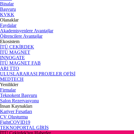
Binalar
Başvuru
KVKK
Olanaklar
Faydalar
Akademisyenlere Avantajlar
Öğrencilere Avantajlar
Ekosistem
İTÜ ÇEKİRDEK
İTÜ MAGNET
INNOGATE
İTÜ MAGNET FAB
ARI TTO
ULUSLARARASI PROJELER OFİSİ
MEDTECH
Yenilikler
Firmalar
Teknokent Başvuru
Salon Rezervasyonu
İnsan Kaynakları
Kariyer Fırsatları
CV Oluşturma
FightCOVID19
TEKNOPORTAL GİRİŞ
İTÜ Çekirdek'ten Haberler