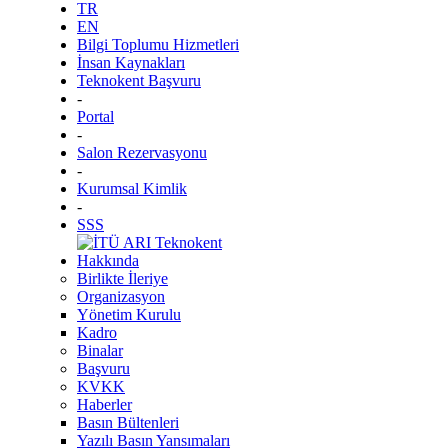
TR
EN
Bilgi Toplumu Hizmetleri
İnsan Kaynakları
Teknokent Başvuru
-
Portal
-
Salon Rezervasyonu
-
Kurumsal Kimlik
-
SSS
Hakkında
Birlikte İleriye
Organizasyon
Yönetim Kurulu
Kadro
Binalar
Başvuru
KVKK
Haberler
Basın Bültenleri
Yazılı Basın Yansımaları