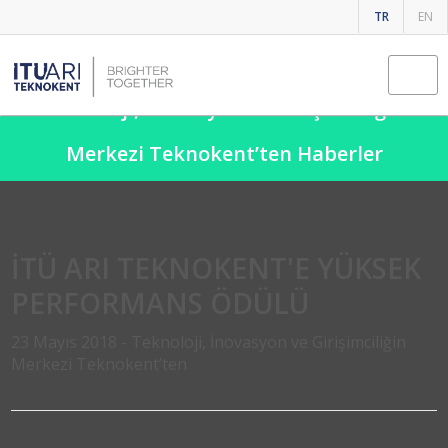
TR
EN
Teknoloji, İnovasyon ve Girişimciliğin
Merkezi Teknokent’ten Haberler
İTÜ ARI TEKNOKENT'E YÜKSEK
PERFORMANS ÖDÜLÜ
23 Mayıs 2018 -
Teknoloji, İnovasyon ve Girişimciliğin
Merkezi Teknokent’ten