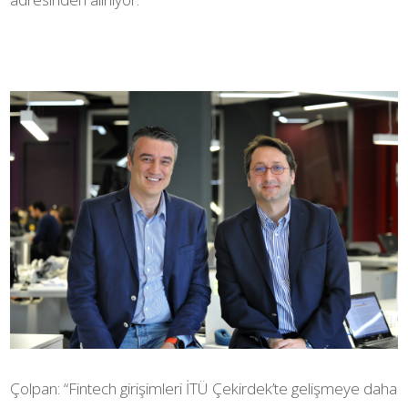
Çolpan: “Fintech girişimleri İTÜ Çekirdek’te gelişmeye daha