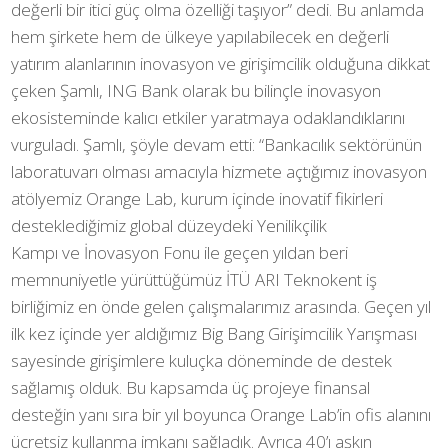
değerli bir itici güç olma özelliği taşıyor” dedi. Bu anlamda
hem şirkete hem de ülkeye yapılabilecek en değerli
yatırım alanlarının inovasyon ve girişimcilik olduğuna dikkat
çeken Şamlı, ING Bank olarak bu bilinçle inovasyon
ekosisteminde kalıcı etkiler yaratmaya odaklandıklarını
vurguladı. Şamlı, şöyle devam etti: “Bankacılık sektörünün
laboratuvarı olması amacıyla hizmete açtığımız inovasyon
atölyemiz Orange Lab, kurum içinde inovatif fikirleri
desteklediğimiz global düzeydeki Yenilikçilik
Kampı ve İnovasyon Fonu ile geçen yıldan beri
memnuniyetle yürüttüğümüz İTÜ ARI Teknokent iş
birliğimiz en önde gelen çalışmalarımız arasında. Geçen yıl
ilk kez içinde yer aldığımız Big Bang Girişimcilik Yarışması
sayesinde girişimlere kuluçka döneminde de destek
sağlamış olduk. Bu kapsamda üç projeye finansal
desteğin yanı sıra bir yıl boyunca Orange Lab’in ofis alanını
ücretsiz kullanma imkanı sağladık. Ayrıca 40’ı aşkın