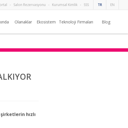
ortal
-
Salon Rezervasyonu
-
Kurumsal Kimlik
-
SSS
TR
EN
kında
Olanaklar
Ekosistem
Teknoloji Firmaları
Blog
ALKIYOR
irketlerin hızlı