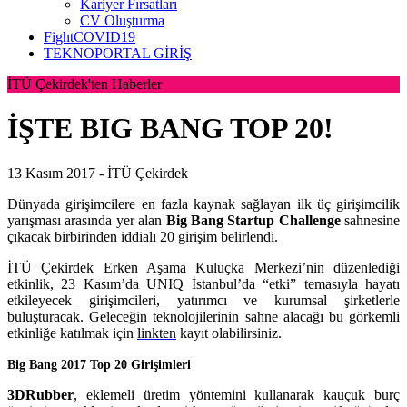
Kariyer Fırsatları
CV Oluşturma
FightCOVID19
TEKNOPORTAL GİRİŞ
İTÜ Çekirdek'ten Haberler
İŞTE BIG BANG TOP 20!
13 Kasım 2017 -
İTÜ Çekirdek
Dünyada girişimcilere en fazla kaynak sağlayan ilk üç girişimcilik
yarışması arasında yer alan
Big Bang Startup Challenge
sahnesine
çıkacak birbirinden iddialı 20 girişim belirlendi.
İTÜ Çekirdek Erken Aşama Kuluçka Merkezi’nin düzenlediği
etkinlik, 23 Kasım’da UNIQ İstanbul’da “etki” temasıyla hayatı
etkileyecek girişimcileri, yatırımcı ve kurumsal şirketlerle
buluşturacak. Geleceğin teknolojilerinin sahne alacağı bu görkemli
etkinliğe katılmak için
linkten
kayıt olabilirsiniz.
Big Bang 2017 Top 20 Girişimleri
3DRubber
, eklemeli üretim yöntemini kullanarak kauçuk burç