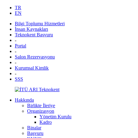
TR
EN
Bilgi Toplumu Hizmetleri
İnsan Kaynakları
Teknokent Başvuru
-
Portal
-
Salon Rezervasyonu
-
Kurumsal Kimlik
-
SSS
Hakkında
Birlikte İleriye
Organizasyon
Yönetim Kurulu
Kadro
Binalar
Başvuru