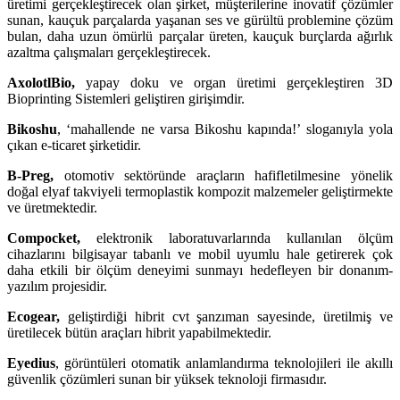
üretimi gerçekleştirecek olan şirket, müşterilerine inovatif çözümler
sunan, kauçuk parçalarda yaşanan ses ve gürültü problemine çözüm
bulan, daha uzun ömürlü parçalar üreten, kauçuk burçlarda ağırlık
azaltma çalışmaları gerçekleştirecek.
AxolotlBio,
yapay doku ve organ üretimi gerçekleştiren 3D
Bioprinting Sistemleri geliştiren girişimdir.
Bikoshu
, ‘mahallende ne varsa Bikoshu kapında!’ sloganıyla yola
çıkan e-ticaret şirketidir.
B-Preg,
otomotiv sektöründe araçların hafifletilmesine yönelik
doğal elyaf takviyeli termoplastik kompozit malzemeler geliştirmekte
ve üretmektedir.
Compocket,
elektronik laboratuvarlarında kullanılan ölçüm
cihazlarını bilgisayar tabanlı ve mobil uyumlu hale getirerek çok
daha etkili bir ölçüm deneyimi sunmayı hedefleyen bir donanım-
yazılım projesidir.
Ecogear,
geliştirdiği hibrit cvt şanzıman sayesinde, üretilmiş ve
üretilecek bütün araçları hibrit yapabilmektedir.
Eyedius
, görüntüleri otomatik anlamlandırma teknolojileri ile akıllı
güvenlik çözümleri sunan bir yüksek teknoloji firmasıdır.