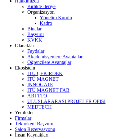
Hakkımızda
Birlikte İleriye
Organizasyon
Yönetim Kurulu
Kadro
Binalar
Başvuru
KVKK
Olanaklar
Faydalar
Akademisyenlere Avantajlar
Öğrencilere Avantajlar
Ekosistem
İTÜ ÇEKİRDEK
İTÜ MAGNET
INNOGATE
İTÜ MAGNET FAB
ARI TTO
ULUSLARARASI PROJELER OFİSİ
MEDTECH
Yenilikler
Firmalar
Teknokent Başvuru
Salon Rezervasyonu
İnsan Kaynakları