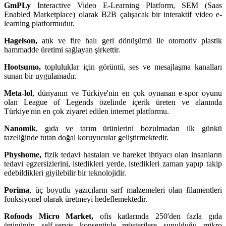
GmPLy
Interactive Video E-Learning Platform, SEM (Saas
Enabled Marketplace) olarak B2B çalışacak bir interaktif video e-
learning platformudur.
Hagelson,
atık ve fire halı geri dönüşümü ile otomotiv plastik
hammadde üretimi sağlayan şirkettir.
Hootsumo,
topluluklar için görüntü, ses ve mesajlaşma kanalları
sunan bir uygulamadır.
Meta-lol
, dünyanın ve Türkiye'nin en çok oynanan e-spor oyunu
olan League of Legends özelinde içerik üreten ve alanında
Türkiye'nin en çok ziyaret edilen internet platformu.
Nanomik
, gıda ve tarım ürünlerini bozulmadan ilk günkü
tazeliğinde tutan doğal koruyucular geliştirmektedir.
Physhome,
fizik tedavi hastaları ve hareket ihtiyacı olan insanların
tedavi egzersizlerini, istedikleri yerde, istedikleri zaman yapıp takip
edebildikleri giyilebilir bir teknolojidir.
Porima
, üç boyutlu yazıcıların sarf malzemeleri olan filamentleri
fonksiyonel olarak üretmeyi hedeflemektedir.
Rofoods Micro Market,
ofis katlarında 250'den fazla gıda
ürününün self-servis konseptiyle müşterilere sunulduğu mikro