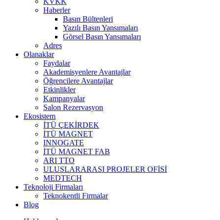
KVKK
Haberler
Basın Bültenleri
Yazılı Basın Yansımaları
Görsel Basın Yansımaları
Adres
Olanaklar
Faydalar
Akademisyenlere Avantajlar
Öğrencilere Avantajlar
Etkinlikler
Kampanyalar
Salon Rezervasyon
Ekosistem
İTÜ ÇEKİRDEK
İTÜ MAGNET
INNOGATE
İTÜ MAGNET FAB
ARI TTO
ULUSLARARASI PROJELER OFİSİ
MEDTECH
Teknoloji Firmaları
Teknokentli Firmalar
Blog