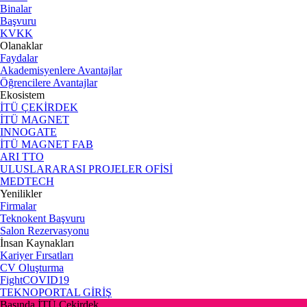
Binalar
Başvuru
KVKK
Olanaklar
Faydalar
Akademisyenlere Avantajlar
Öğrencilere Avantajlar
Ekosistem
İTÜ ÇEKİRDEK
İTÜ MAGNET
INNOGATE
İTÜ MAGNET FAB
ARI TTO
ULUSLARARASI PROJELER OFİSİ
MEDTECH
Yenilikler
Firmalar
Teknokent Başvuru
Salon Rezervasyonu
İnsan Kaynakları
Kariyer Fırsatları
CV Oluşturma
FightCOVID19
TEKNOPORTAL GİRİŞ
Basında İTÜ Çekirdek