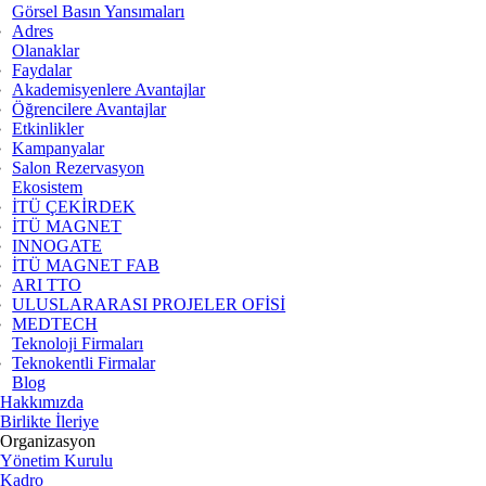
Görsel Basın Yansımaları
Adres
Olanaklar
Faydalar
Akademisyenlere Avantajlar
Öğrencilere Avantajlar
Etkinlikler
Kampanyalar
Salon Rezervasyon
Ekosistem
İTÜ ÇEKİRDEK
İTÜ MAGNET
INNOGATE
İTÜ MAGNET FAB
ARI TTO
ULUSLARARASI PROJELER OFİSİ
MEDTECH
Teknoloji Firmaları
Teknokentli Firmalar
Blog
Hakkımızda
Birlikte İleriye
Organizasyon
Yönetim Kurulu
Kadro