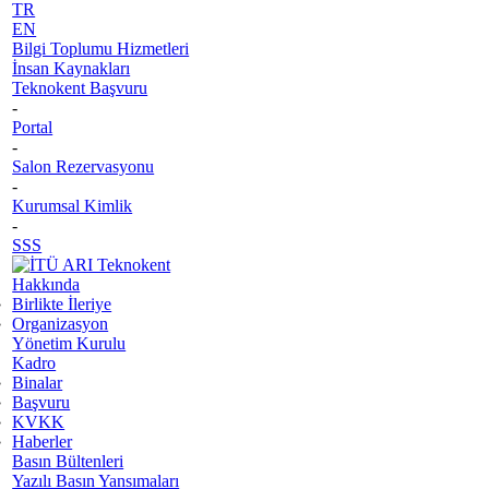
TR
EN
Bilgi Toplumu Hizmetleri
İnsan Kaynakları
Teknokent Başvuru
-
Portal
-
Salon Rezervasyonu
-
Kurumsal Kimlik
-
SSS
Hakkında
Birlikte İleriye
Organizasyon
Yönetim Kurulu
Kadro
Binalar
Başvuru
KVKK
Haberler
Basın Bültenleri
Yazılı Basın Yansımaları