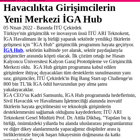
Havacılıkta Girişimcilerin
Yeni Merkezi İGA Hub
05 Nisan 2022 -
Basında İTÜ Çekirdek
Türkiye'nin girişimcilik ve inovasyon üssü İTÜ ARI Teknokent,
İGA Havalimanı ile iş birliği yaparak sektörde yenilikçi fikirlerin
gelişmesi için "İGA Hub" girişimcilik programını hayata geçiriyor.
İGA Hub
, sektörün kalbinde yer alarak, sektör paydaşlanyla
girişimciler arasında köprü olacak. İlk çözüm ortağı ise Hasan
Kalyoncu Üniversitesi Kalyon Garaj Prototipleme ve Girişimcilik
Merkezi oldu. İGA Hub girişim programına kabul edilen
girişimlere ihtiyaç duyacakları tüm desteklerin sunulmasının yanı
sıra; girişimciler, İTÜ Çekirdek'in Big Bang Start-up Challenge'ın
800 bin TL'lik İGA ödül havuzundan pay alma şansı
yakalayacaklar.
İGA CEO’su Kadri Samsunlu, İGA Hub programında hedeflerinin,
Sivil Havacılık ve Havalimanı İşletmeciliği alanında inovatif
fikirlerin hayata geçirilmesini ve teknolojik girişimlerin
desteklenmesini sağlamak olduğunu kaydederken; İTÜ ARI
Teknokent Genel Müdürü Prof. Dr. Attila Dikbaş, "Yapılan bu iş
birliği, önümüzdeki yıllarda bu alanda uluslararası programlarımız
ve diğer dikey alanlarımızda yapacağımız disiplinler arası iş
birliklerimizle birçok başarı hikayesinin doğmasına da katkı