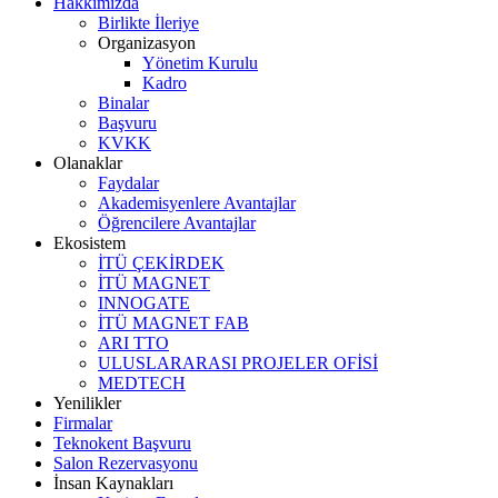
Hakkımızda
Birlikte İleriye
Organizasyon
Yönetim Kurulu
Kadro
Binalar
Başvuru
KVKK
Olanaklar
Faydalar
Akademisyenlere Avantajlar
Öğrencilere Avantajlar
Ekosistem
İTÜ ÇEKİRDEK
İTÜ MAGNET
INNOGATE
İTÜ MAGNET FAB
ARI TTO
ULUSLARARASI PROJELER OFİSİ
MEDTECH
Yenilikler
Firmalar
Teknokent Başvuru
Salon Rezervasyonu
İnsan Kaynakları