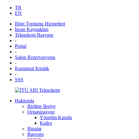
TR
EN
Bilgi Toplumu Hizmetleri
İnsan Kaynakları
Teknokent Başvuru
-
Portal
-
Salon Rezervasyonu
-
Kurumsal Kimlik
-
SSS
Hakkında
Birlikte İleriye
Organizasyon
Yönetim Kurulu
Kadro
Binalar
Başvuru