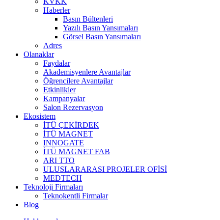
KVKK
Haberler
Basın Bültenleri
Yazılı Basın Yansımaları
Görsel Basın Yansımaları
Adres
Olanaklar
Faydalar
Akademisyenlere Avantajlar
Öğrencilere Avantajlar
Etkinlikler
Kampanyalar
Salon Rezervasyon
Ekosistem
İTÜ ÇEKİRDEK
İTÜ MAGNET
INNOGATE
İTÜ MAGNET FAB
ARI TTO
ULUSLARARASI PROJELER OFİSİ
MEDTECH
Teknoloji Firmaları
Teknokentli Firmalar
Blog