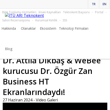
TR
EN
Bilgi Toplumu Hizmetleri
İnsan Kaynakları
Teknokent Başvuru
-
Portal
-
Salon Rezervasyonu
-
Kurumsal Kimlik
-
SSS
Hakkında
Olanaklar
Ekosistem
Teknoloji Firmaları
Video Galeri Haberler
Genel Müdürümüz Prof.
Blog
Dr. Attila Dikbaş & WeBee
kurucusu Dr. Özgür Zan
Business HT
Ekranlarındaydı!
27 Haziran 2024 -
Video Galeri