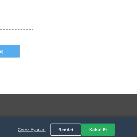
aş
Çerez Ayarları
Reddet
Kabul Et