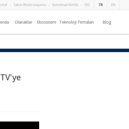
ortal
-
Salon Rezervasyonu
-
Kurumsal Kimlik
-
SSS
TR
EN
kında
Olanaklar
Ekosistem
Teknoloji Firmaları
Blog
NTV'ye