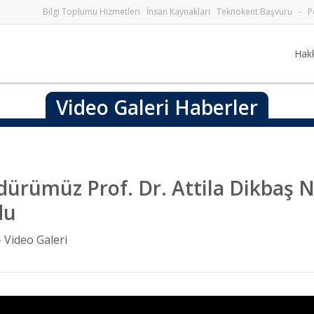
Bilgi Toplumu Hizmetleri
İnsan Kaynakları
Teknokent Başvuru
-
P
Hak
Video Galeri Haberler
ürümüz Prof. Dr. Attila Dikbaş 
du
-
Video Galeri