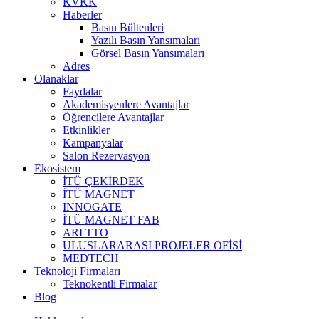
KVKK
Haberler
Basın Bültenleri
Yazılı Basın Yansımaları
Görsel Basın Yansımaları
Adres
Olanaklar
Faydalar
Akademisyenlere Avantajlar
Öğrencilere Avantajlar
Etkinlikler
Kampanyalar
Salon Rezervasyon
Ekosistem
İTÜ ÇEKİRDEK
İTÜ MAGNET
INNOGATE
İTÜ MAGNET FAB
ARI TTO
ULUSLARARASI PROJELER OFİSİ
MEDTECH
Teknoloji Firmaları
Teknokentli Firmalar
Blog