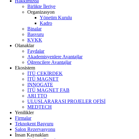
Hakkımızda
Birlikte İleriye
Organizasyon
Yönetim Kurulu
Kadro
Binalar
Başvuru
KVKK
Olanaklar
Faydalar
Akademisyenlere Avantajlar
Öğrencilere Avantajlar
Ekosistem
İTÜ ÇEKİRDEK
İTÜ MAGNET
INNOGATE
İTÜ MAGNET FAB
ARI TTO
ULUSLARARASI PROJELER OFİSİ
MEDTECH
Yenilikler
Firmalar
Teknokent Başvuru
Salon Rezervasyonu
İnsan Kaynakları