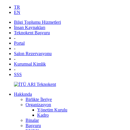
TR
EN
Bilgi Toplumu Hizmetleri
İnsan Kaynakları
Teknokent Başvuru
-
Portal
-
Salon Rezervasyonu
-
Kurumsal Kimlik
-
SSS
Hakkında
Birlikte İleriye
Organizasyon
Yönetim Kurulu
Kadro
Binalar
Başvuru