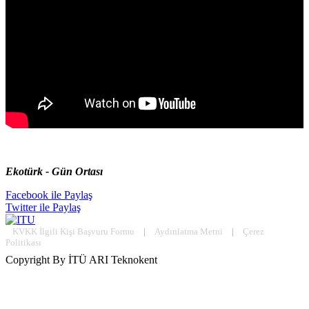
Ekotürk - Gün Ortası
Facebook ile Paylaş
Twitter ile Paylaş
KVKK İlgili Kişi Başvuru Formu
|
Aydınlatma Metni
|
Çerez
Politikası
Copyright By İTÜ ARI Teknokent