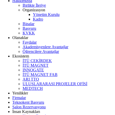
Hakkımızda
Birlikte İleriye
Organizasyon
Yönetim Kurulu
Kadro
Binalar
Başvuru
KVKK
Olanaklar
Faydalar
Akademisyenlere Avantajlar
Öğrencilere Avantajlar
Ekosistem
İTÜ ÇEKİRDEK
İTÜ MAGNET
INNOGATE
İTÜ MAGNET FAB
ARI TTO
ULUSLARARASI PROJELER OFİSİ
MEDTECH
Yenilikler
Firmalar
Teknokent Başvuru
Salon Rezervasyonu
İnsan Kaynakları