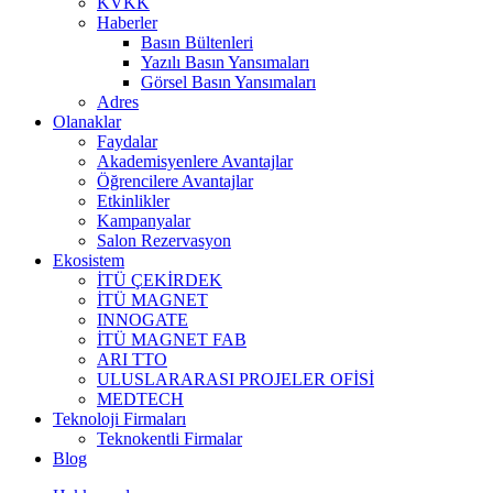
KVKK
Haberler
Basın Bültenleri
Yazılı Basın Yansımaları
Görsel Basın Yansımaları
Adres
Olanaklar
Faydalar
Akademisyenlere Avantajlar
Öğrencilere Avantajlar
Etkinlikler
Kampanyalar
Salon Rezervasyon
Ekosistem
İTÜ ÇEKİRDEK
İTÜ MAGNET
INNOGATE
İTÜ MAGNET FAB
ARI TTO
ULUSLARARASI PROJELER OFİSİ
MEDTECH
Teknoloji Firmaları
Teknokentli Firmalar
Blog