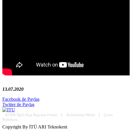
13.07.2020
Facebook ile Paylaş
Twitter ile Paylaş
KVKK İlgili Kişi Başvuru Formu
|
Aydınlatma Metni
|
Çerez
Politikası
Copyright By İTÜ ARI Teknokent