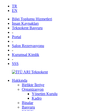
TR
EN
Bilgi Toplumu Hizmetleri
İnsan Kaynakları
Teknokent Başvuru
-
Portal
-
Salon Rezervasyonu
-
Kurumsal Kimlik
-
SSS
Hakkında
Birlikte İleriye
Organizasyon
Yönetim Kurulu
Kadro
Binalar
Başvuru