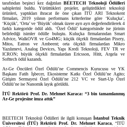
tarafından beşinci kez dağıtılan
BEETECH Teknoloji Ödülleri
sahiplerini buldu. Yürüttükleri projeler, geliştirdikleri teknoloji
ürünleri, yaptıkları ihracat ile öne çıkan İTÜ ARI Teknokent
firmaları, 2019 yılının performans kriterlerine göre ‘Kuluçka’,
‘Küçük’, ‘Orta’ ve ‘Büyük’ olmak üzere ayrı ayrı değerlendirilerek 4
farklı kategoride ödül aldı. ‘Özel Ödül’ kategorisinde ise jürinin
belirlediği isimler ödülle buluştu. Kuluçka firmalarından Smart
Advice, WalkOVR ve Go4MG; küçük ölçekli firmalardan Pixery,
Mitos, Eatron ve Ambeent; orta ölçekli firmalardan Mikro
Yazılımevi, Analog Devices, Yapı Kredi Teknoloji, FEV TR ve
ICRON; büyük ölçekli firmalardan Ericsson, Hitit, Argela ve
Softtech ödül kazandı.
Ar-Ge Öncüleri Özel Ödülü’ne Commencis Kurucusu ve YK
Başkanı Fatih İşbecer, Ekosisteme Katkı Özel Ödülü’ne Agito;
Girişim Sermayesi Özel Ödülü’ne 212 VC ve Start-Up Özel
Ödülü’ne ise Nanomik layık görüldü.
İTÜ Rektörü Prof. Dr. Mehmet Karaca: “
3 bin tamamlanmış
Ar-Ge projesine imza attık”
BEETECH Teknoloji Ödülleri ile ilgili konuşan
İstanbul Teknik
Üniversitesi (İTÜ) Rektörü Prof. Dr. Mehmet Karaca
, “İTÜ