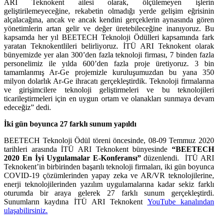
ARI Teknokent ailesi olarak, ölçülemeyen işlerin
geliştirilemeyeceğine, rekabetin olmadığı yerde gelişim eğrisinin
alçalacağına, ancak ve ancak kendini gerçeklerin aynasında gören
yönetimlerin artan gelir ve değer üretebileceğine inanıyoruz. Bu
kapsamda her yıl BEETECH Teknoloji Ödülleri kapsamında fark
yaratan Teknokentlileri belirliyoruz.
İTÜ ARI Teknokent olarak
bünyemizde yer alan 300’den fazla teknoloji firması, 7 binden fazla
personelimiz ile yılda 600’den fazla proje üretiyoruz. 3 bin
tamamlanmış Ar-Ge projemizle kuruluşumuzdan bu yana
350
milyon dolarlık
Ar-Ge ihracatı gerçekleştirdik. Teknoloji firmalarına
ve girişimcilere teknoloji geliştirmeleri ve bu teknolojileri
ticarileştirmeleri için en uygun ortam ve olanakları sunmaya devam
edeceğiz
” dedi.
İki gün boyunca 27 farklı sunum yapıldı
BEETECH Teknoloji Ödül töreni öncesinde, 08-09 Temmuz 2020
tarihleri arasında İTÜ ARI Teknokent bünyesinde
“BEETECH
2020 En İyi Uygulamalar E-Konferansı”
düzenlendi. İTÜ ARI
Teknokent’in birbirinden başarılı teknoloji firmaları, iki gün boyunca
COVID-19 çözümlerinden
yapay zeka ve AR/VR teknolojilerine,
enerji teknolojilerinden yazılım uygulamalarına kadar sekiz farklı
oturumda
bir araya gelerek 27 farklı sunum gerçekleştirdi.
Sunumların kaydına İTÜ ARI Teknokent
YouTube kanalından
ulaşabilirsiniz.