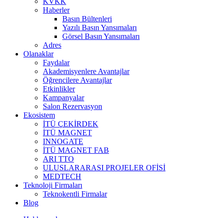
KVKK
Haberler
Basın Bültenleri
Yazılı Basın Yansımaları
Görsel Basın Yansımaları
Adres
Olanaklar
Faydalar
Akademisyenlere Avantajlar
Öğrencilere Avantajlar
Etkinlikler
Kampanyalar
Salon Rezervasyon
Ekosistem
İTÜ ÇEKİRDEK
İTÜ MAGNET
INNOGATE
İTÜ MAGNET FAB
ARI TTO
ULUSLARARASI PROJELER OFİSİ
MEDTECH
Teknoloji Firmaları
Teknokentli Firmalar
Blog