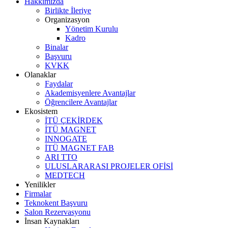
Hakkımızda
Birlikte İleriye
Organizasyon
Yönetim Kurulu
Kadro
Binalar
Başvuru
KVKK
Olanaklar
Faydalar
Akademisyenlere Avantajlar
Öğrencilere Avantajlar
Ekosistem
İTÜ ÇEKİRDEK
İTÜ MAGNET
INNOGATE
İTÜ MAGNET FAB
ARI TTO
ULUSLARARASI PROJELER OFİSİ
MEDTECH
Yenilikler
Firmalar
Teknokent Başvuru
Salon Rezervasyonu
İnsan Kaynakları