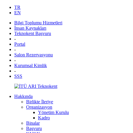
TR
EN
Bilgi Toplumu Hizmetleri
İnsan Kaynakları
Teknokent Başvuru
-
Portal
-
Salon Rezervasyonu
-
Kurumsal Kimlik
-
SSS
Hakkında
Birlikte İleriye
Organizasyon
Yönetim Kurulu
Kadro
Binalar
Başvuru