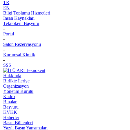
TR
EN
Bilgi Toplumu Hizmetleri
İnsan Kaynakları
Teknokent Başvuru
-
Portal
-
Salon Rezervasyonu
-
Kurumsal Kimlik
-
SSS
Hakkında
Birlikte İleriye
Organizasyon
Yönetim Kurulu
Kadro
Binalar
Başvuru
KVKK
Haberler
Basın Bültenleri
Yazılı Basın Yansımaları