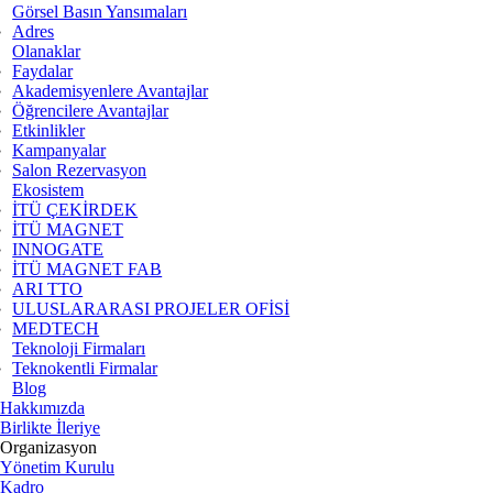
Görsel Basın Yansımaları
Adres
Olanaklar
Faydalar
Akademisyenlere Avantajlar
Öğrencilere Avantajlar
Etkinlikler
Kampanyalar
Salon Rezervasyon
Ekosistem
İTÜ ÇEKİRDEK
İTÜ MAGNET
INNOGATE
İTÜ MAGNET FAB
ARI TTO
ULUSLARARASI PROJELER OFİSİ
MEDTECH
Teknoloji Firmaları
Teknokentli Firmalar
Blog
Hakkımızda
Birlikte İleriye
Organizasyon
Yönetim Kurulu
Kadro