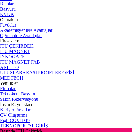
Binalar
Başvuru
KVKK
Olanaklar
Faydalar
Akademisyenlere Avantajlar
Öğrencilere Avantajlar
Ekosistem
İTÜ ÇEKİRDEK
İTÜ MAGNET
INNOGATE
İTÜ MAGNET FAB
ARI TTO
ULUSLARARASI PROJELER OFİSİ
MEDTECH
Yenilikler
Firmalar
Teknokent Başvuru
Salon Rezervasyonu
İnsan Kaynakları
Kariyer Fırsatları
CV Oluşturma
FightCOVID19
TEKNOPORTAL GİRİŞ
Basında İTÜ Çekirdek