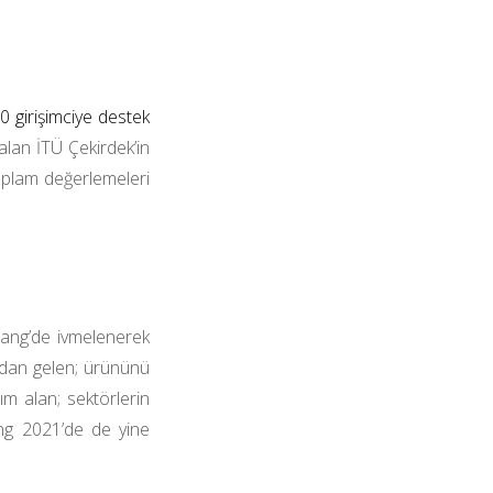
 girişimciye destek
alan İTÜ Çekirdek’in
 toplam değerlemeleri
g Bang’de ivmelenerek
ından gelen; ürününü
ım alan; sektörlerin
ng 2021’de de yine