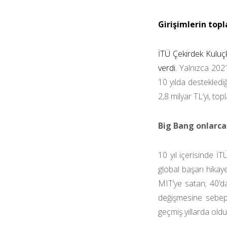
Girişimlerin topl
İTÜ Çekirdek Kuluç
verdi.
Yalnızca 2021
10 yılda desteklediğ
2,8 milyar TL’yi, top
Big Bang onlarca 
10 yıl içerisinde İT
global başarı hikay
MIT’ye satan; 40’da
değişmesine sebep
geçmiş yıllarda old