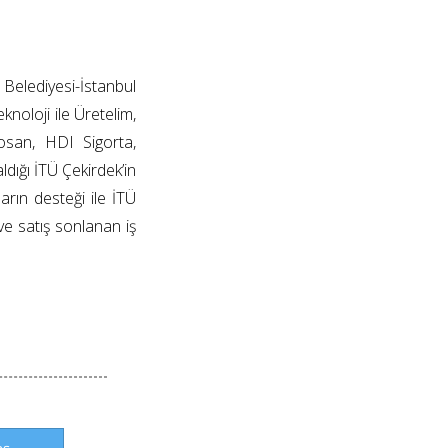
elediyesi-İstanbul
knoloji ile Üretelim,
osan, HDI Sigorta,
ldığı İTÜ Çekirdek’in
rın desteği ile İTÜ
 ve satış sonlanan iş