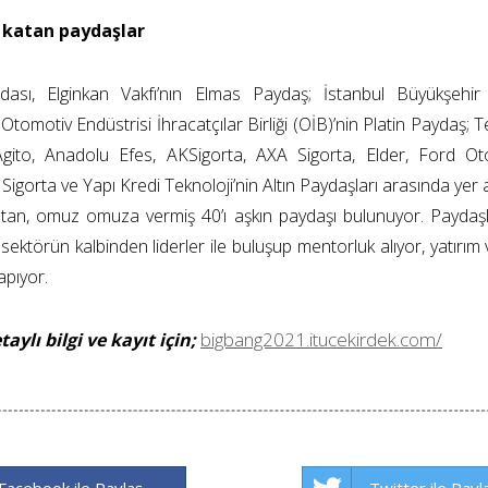
 katan paydaşlar
dası, Elginkan Vakfı’nın Elmas Paydaş; İstanbul Büyükşehir B
tomotiv Endüstrisi İhracatçılar Birliği (OİB)’nin Platin Paydaş; Te
Agito, Anadolu Efes, AKSigorta, AXA Sigorta, Elder, Ford Ot
igorta ve Yapı Kredi Teknoloji’nin Altın Paydaşları arasında yer a
atan, omuz omuza vermiş 40’ı aşkın paydaşı bulunuyor. Paydaşla
; sektörün kalbinden liderler ile buluşup mentorluk alıyor, yatırım
apıyor.
bigbang2021.itucekirdek.com/
etaylı bilgi ve kayıt için;