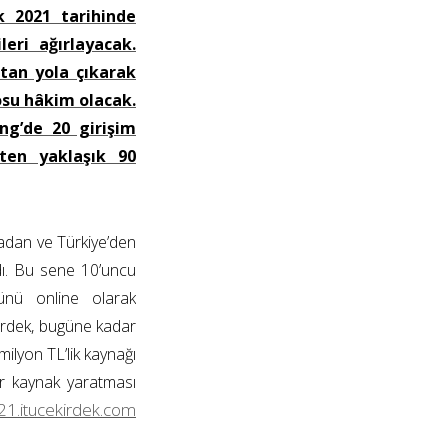
k 2021 tarihinde
leri ağırlayacak.
açtan yola çıkarak
osu hâkim olacak.
ng’de 20 girişim
ten yaklaşık 90
adan ve Türkiye’den
dı. Bu sene 10’uncu
ünü online olarak
kirdek, bugüne kadar
milyon TL’lik kaynağı
ir kaynak yaratması
1.itucekirdek.com