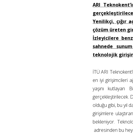
ARI Teknokent’i
gerçekleştirilec
Yenilikçi, çığır 
çözüm üreten gir
İzleyicilere be
sahnede sunum 
teknolojik girişi
İTÜ ARI Teknokent’
en iyi girişimcileri 
yaşını kutlayan 
gerçekleştirilecek.
olduğu gibi, bu yıl 
girişimlere ulaştı
bekleniyor. Teknolo
adresinden bu hey