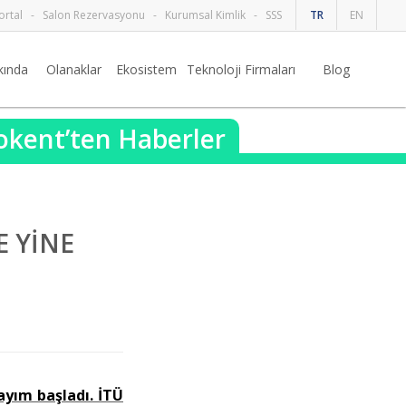
ortal
-
Salon Rezervasyonu
-
Kurumsal Kimlik
-
SSS
TR
EN
kında
Olanaklar
Ekosistem
Teknoloji Firmaları
Blog
nokent’ten Haberler
E YİNE
ayım başladı. İTÜ