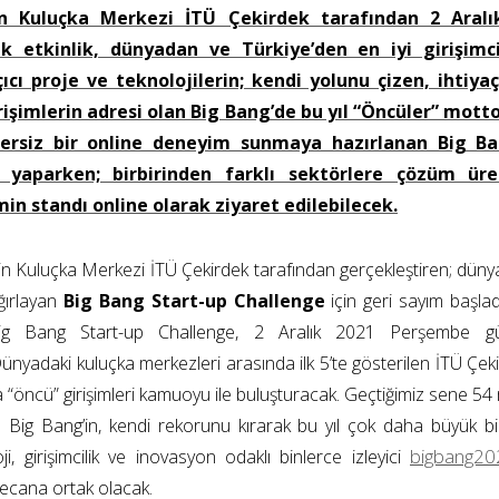
n Kuluçka Merkezi İTÜ Çekirdek tarafından 2 Aralı
ek etkinlik, dünyadan ve Türkiye’den en iyi girişimci
açıcı proje ve teknolojilerin; kendi yolunu çizen, ihtiy
işimlerin adresi olan Big Bang’de bu yıl “Öncüler” mott
nzersiz bir online deneyim sunmaya hazırlanan Big Ba
yaparken; birbirinden farklı sektörlere çözüm üre
min standı online olarak ziyaret edilebilecek.
in Kuluçka Merkezi İTÜ Çekirdek tarafından gerçekleştiren; düny
ağırlayan
Big Bang Start-up Challenge
için geri sayım başla
Big Bang Start-up Challenge, 2 Aralık 2021 Perşembe g
 Dünyadaki kuluçka merkezleri arasında ilk 5’te gösterilen İTÜ Çe
da “öncü” girişimleri kamuoyu ile buluşturacak. Geçtiğimiz sene 54 
ran Big Bang’in, kendi rekorunu kırarak bu yıl çok daha büyük b
bigbang202
ji, girişimcilik ve inovasyon odaklı binlerce izleyici
ecana ortak olacak.