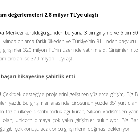
am değerlemeleri 2,8 milyar TL’ye ulaştı
ka Merkezi kurulduğu günden bu yana 3 bin girişime ve 6 bin 500
 yılında onlarca farklı ülkeden ve Türkiye’nin 81 ilinden başvuru 
i girişimler 320 milyon TL’nin üzerinde yatırım aldı. Girişimlerin
lam ciroları ise 370 milyon TL’yi aştı.
başarı hikayesine şahitlik etti
Ü Çekirdek desteğiyle projelerini geliştiren yüzlerce girişim, Bi
eleri yazdı. Bu girişimler arasında cirosunun yüzde 85’i yurt dış
n fazla ülkeye distribütörlük ağı kuran; Silikon Vadisi’nden yatır
 olan; unicorn olmaya çok yakın girişimler bulunuyor. Big Ba
uğu gibi çok konuşulacak öncü girişimlerin doğması bekleniyor.