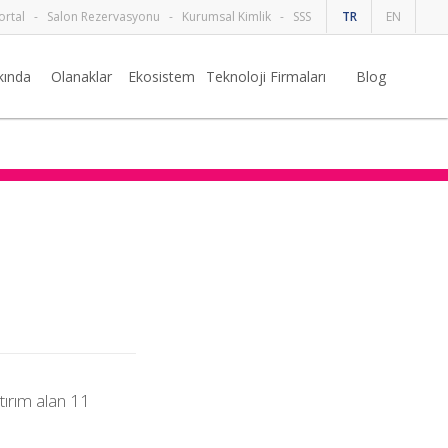
ortal
-
Salon Rezervasyonu
-
Kurumsal Kimlik
-
SSS
TR
EN
kında
Olanaklar
Ekosistem
Teknoloji Firmaları
Blog
atırım alan 11