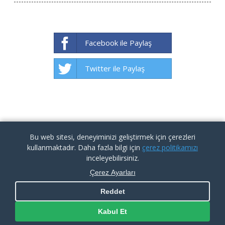
Facebook ile Paylaş
Twitter ile Paylaş
Bu web sitesi, deneyiminizi geliştirmek için çerezleri
kullanmaktadır. Daha fazla bilgi için
çerez politikamızı
inceleyebilirsiniz.
Çerez Ayarları
Reddet
KVKK İlgili Kişi Başvuru Formu
|
Aydınlatma Metni
|
Çerez
Politikası
Kabul Et
Copyright By İTÜ ARI Teknokent