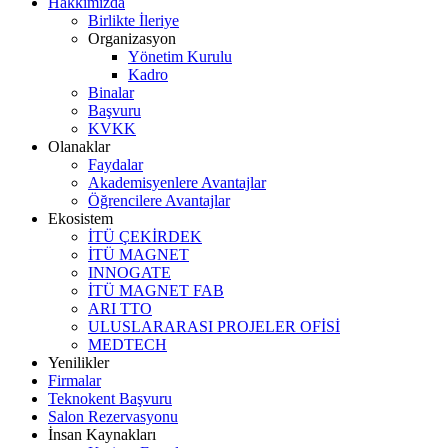
Hakkımızda
Birlikte İleriye
Organizasyon
Yönetim Kurulu
Kadro
Binalar
Başvuru
KVKK
Olanaklar
Faydalar
Akademisyenlere Avantajlar
Öğrencilere Avantajlar
Ekosistem
İTÜ ÇEKİRDEK
İTÜ MAGNET
INNOGATE
İTÜ MAGNET FAB
ARI TTO
ULUSLARARASI PROJELER OFİSİ
MEDTECH
Yenilikler
Firmalar
Teknokent Başvuru
Salon Rezervasyonu
İnsan Kaynakları