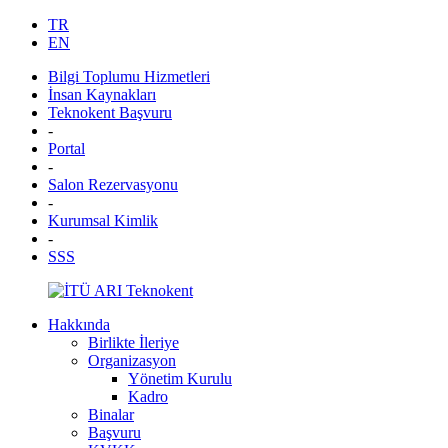
TR
EN
Bilgi Toplumu Hizmetleri
İnsan Kaynakları
Teknokent Başvuru
-
Portal
-
Salon Rezervasyonu
-
Kurumsal Kimlik
-
SSS
Hakkında
Birlikte İleriye
Organizasyon
Yönetim Kurulu
Kadro
Binalar
Başvuru