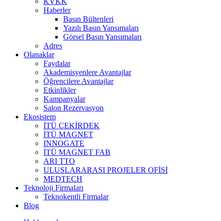
KVKK
Haberler
Basın Bültenleri
Yazılı Basın Yansımaları
Görsel Basın Yansımaları
Adres
Olanaklar
Faydalar
Akademisyenlere Avantajlar
Öğrencilere Avantajlar
Etkinlikler
Kampanyalar
Salon Rezervasyon
Ekosistem
İTÜ ÇEKİRDEK
İTÜ MAGNET
INNOGATE
İTÜ MAGNET FAB
ARI TTO
ULUSLARARASI PROJELER OFİSİ
MEDTECH
Teknoloji Firmaları
Teknokentli Firmalar
Blog