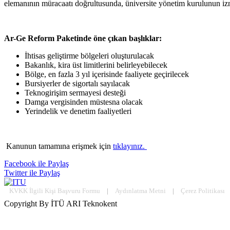
elemanının müracaatı doğrultusunda, üniversite yönetim kurulunun izni
Ar-Ge Reform Paketinde öne çıkan başlıklar:
İhtisas geliştirme bölgeleri oluşturulacak
Bakanlık, kira üst limitlerini belirleyebilecek
Bölge, en fazla 3 yıl içerisinde faaliyete geçirilecek
Bursiyerler de sigortalı sayılacak
Teknogirişim sermayesi desteği
Damga vergisinden müstesna olacak
Yerindelik ve denetim faaliyetleri
Kanunun tamamına erişmek için
tıklayınız.
Facebook ile Paylaş
Twitter ile Paylaş
KVKK İlgili Kişi Başvuru Formu
|
Aydınlatma Metni
|
Çerez Politikası
Copyright By İTÜ ARI Teknokent