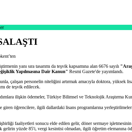
er
SALAŞTI
okent’ten
tirmenin yanı sıra tasarımı da teşvik kapsamına alan 6676 sayılı
"Araş
işiklik Yapılmasına Dair Kanun"
Resmi Gazete'de yayımlandı.
a, çalışan personelin niteliğini artırmak amacıyla doktora, yüksek lisans
amı de teşvik edilecek.
yardımlara ilişkin ödemeler, Türkiye Bilimsel ve Teknolojik Araştırma
 giren öğrencilere, ilgili dallardaki lisans programlarına yerleştirilmel
 işbirliği faaliyetleri sonucu elde edilen gelir, döner sermaye işletmesin
irin yüzde 85'i, vergi kesintisi olmadan, ilgili öğretim elemanına öd