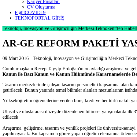
Kariyer Fırsatları
CV Oluşturma
FightCOVID19
TEKNOPORTAL GİRİŞ
Teknoloji, İnovasyon ve Girişimciliğin Merkezi Teknokent’ten Haberl
AR-GE REFORM PAKETİ YA
09 Mart 2016 -
Teknoloji, İnovasyon ve Girişimciliğin Merkezi Tekn
Cumhurbaşkanı Recep Tayyip Erdoğan'ın onayladığı araştırma ve geliş
Kanun ile Bazı Kanun ve Kanun Hükmünde Kararnamelerde Değ
Tasarım merkezlerinde çalışan tasarım personelini kapsamına alan kanunl
getirilecek. Bunun yanında temel bilimler alanları mezunlarının istihd
Yükseköğretim öğrencilerine verilen burs, kredi ve her türlü nakdi 
Ulusal ve uluslararası düzeyde düzenlenen bilimsel yarışmalarda ilk 3'e
edilecek.
Araştırma, geliştirme, tasarım ve yenilik projeleri ile üniversite-sanayi
yapılmayacak. Bu kapsamda görev yapan öğretim elemanına ödenecek gel