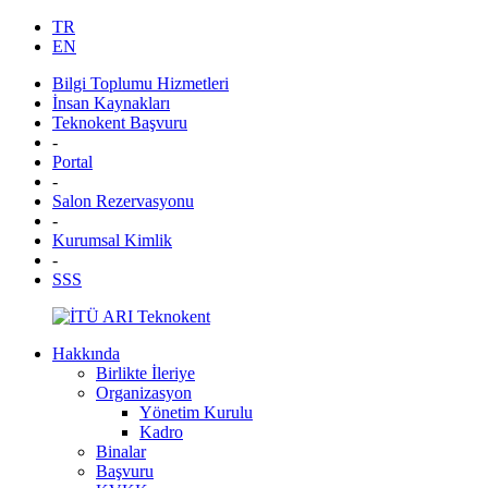
TR
EN
Bilgi Toplumu Hizmetleri
İnsan Kaynakları
Teknokent Başvuru
-
Portal
-
Salon Rezervasyonu
-
Kurumsal Kimlik
-
SSS
Hakkında
Birlikte İleriye
Organizasyon
Yönetim Kurulu
Kadro
Binalar
Başvuru