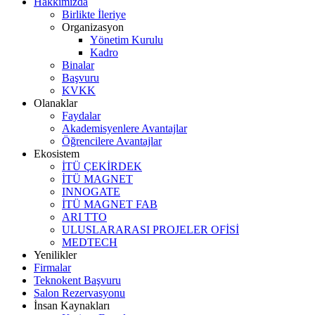
Hakkımızda
Birlikte İleriye
Organizasyon
Yönetim Kurulu
Kadro
Binalar
Başvuru
KVKK
Olanaklar
Faydalar
Akademisyenlere Avantajlar
Öğrencilere Avantajlar
Ekosistem
İTÜ ÇEKİRDEK
İTÜ MAGNET
INNOGATE
İTÜ MAGNET FAB
ARI TTO
ULUSLARARASI PROJELER OFİSİ
MEDTECH
Yenilikler
Firmalar
Teknokent Başvuru
Salon Rezervasyonu
İnsan Kaynakları