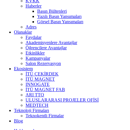
KVKK
Haberler
Basın Bültenleri
Yazılı Basın Yansımaları
Görsel Basın Yansımaları
Adres
Olanaklar
Faydalar
Akademisyenlere Avantajlar
Öğrencilere Avantajlar
Etkinlikler
Kampanyalar
Salon Rezervasyon
Ekosistem
İTÜ ÇEKİRDEK
İTÜ MAGNET
INNOGATE
İTÜ MAGNET FAB
ARI TTO
ULUSLARARASI PROJELER OFİSİ
MEDTECH
Teknoloji Firmaları
Teknokentli Firmalar
Blog