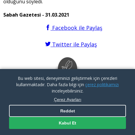
olduğunu söyledi.
Sabah Gazetesi - 31.03.2021
Facebook ile Paylaş
Twitter ile Paylaş
Bu web sitesi, deneyiminizi geliştirmek için çerezleri
kullanmaktadır. Daha fazla bilgi için
çerez politikamızı
inceleyebilirsiniz.
Çerez Ayarları
KVKK İlgili Kişi Başvuru Formu
|
Aydınlatma Metni
|
Çerez
Politikası
Reddet
Copyright By İTÜ ARI Teknokent
Kabul Et