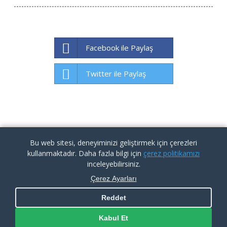
Facebook ile Paylaş
Twitter ile Paylaş
Bu web sitesi, deneyiminizi geliştirmek için çerezleri
kullanmaktadır. Daha fazla bilgi için
çerez politikamızı
inceleyebilirsiniz.
Çerez Ayarları
Reddet
KVKK İlgili Kişi Başvuru Formu
|
Aydınlatma Metni
|
Çerez
Politikası
Kabul Et
Copyright By İTÜ ARI Teknokent